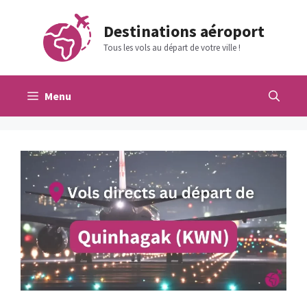
Aller
au
Destinations aéroport
contenu
Tous les vols au départ de votre ville !
Menu