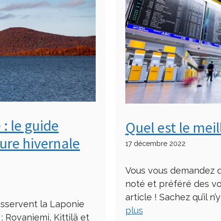
: le guide
Quel est le mei
ure hivernale
17 décembre 2022
Vous vous demandez qu
noté et préféré des v
article ! Sachez qu’il 
esservent la Laponie
plus
: Rovaniemi, Kittilä et