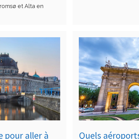
Tromsø et Alta en
 pour aller à
Quels aéroports