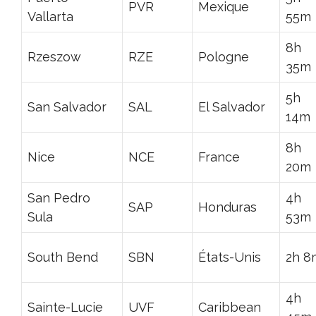
PVR
Mexique
Vallarta
55m
8h
Rzeszow
RZE
Pologne
35m
5h
San Salvador
SAL
El Salvador
14m
8h
Nice
NCE
France
20m
San Pedro
4h
SAP
Honduras
Sula
53m
South Bend
SBN
États-Unis
2h 8
4h
Sainte-Lucie
UVF
Caribbean