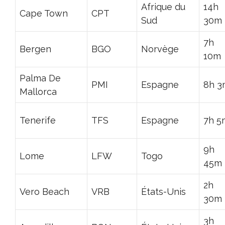
Afrique du
14h
Cape Town
CPT
Sud
30m
7h
Bergen
BGO
Norvège
10m
Palma De
PMI
Espagne
8h 3
Mallorca
Tenerife
TFS
Espagne
7h 5
9h
Lome
LFW
Togo
45m
2h
Vero Beach
VRB
États-Unis
30m
3h