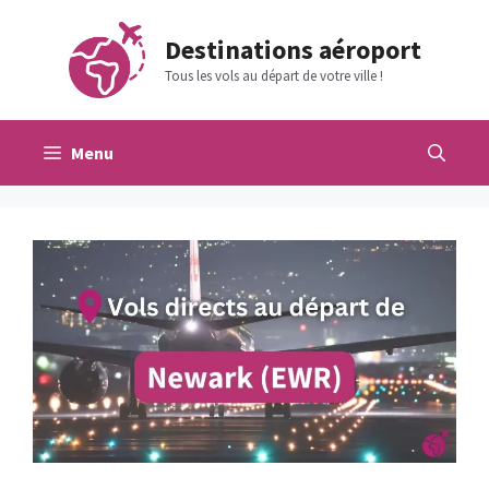
Aller
au
Destinations aéroport
contenu
Tous les vols au départ de votre ville !
Menu