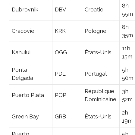
8h
Dubrovnik
DBV
Croatie
55m
8h
Cracovie
KRK
Pologne
35m
11h
Kahului
OGG
États-Unis
15m
Ponta
5h
PDL
Portugal
Delgada
50m
République
3h
Puerto Plata
POP
Dominicaine
52m
2h
Green Bay
GRB
États-Unis
19m
Puerto
5h