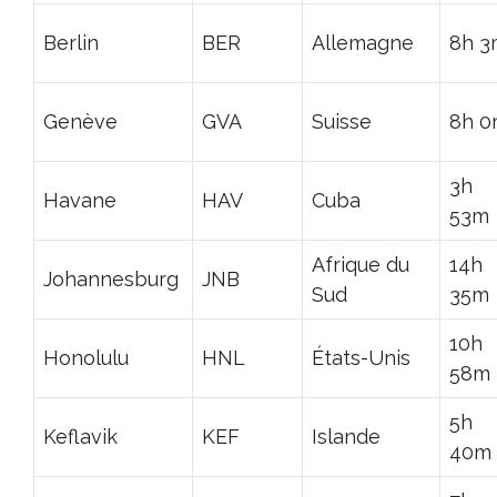
Berlin
BER
Allemagne
8h 3
Genève
GVA
Suisse
8h 
3h
Havane
HAV
Cuba
53m
Afrique du
14h
Johannesburg
JNB
Sud
35m
10h
Honolulu
HNL
États-Unis
58m
5h
Keflavik
KEF
Islande
40m