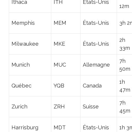
Ithaca
ITH
États-Unis
12m
Memphis
MEM
États-Unis
3h 2
2h
Milwaukee
MKE
États-Unis
33m
7h
Munich
MUC
Allemagne
50m
1h
Québec
YQB
Canada
47m
7h
Zurich
ZRH
Suisse
45m
Harrisburg
MDT
États-Unis
1h 3