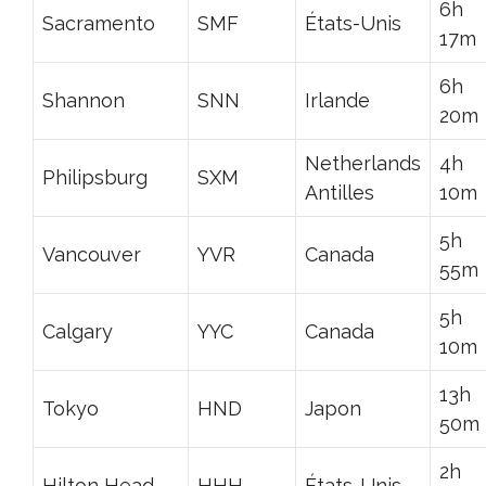
6h
Sacramento
SMF
États-Unis
17m
6h
Shannon
SNN
Irlande
20m
Netherlands
4h
Philipsburg
SXM
Antilles
10m
5h
Vancouver
YVR
Canada
55m
5h
Calgary
YYC
Canada
10m
13h
Tokyo
HND
Japon
50m
2h
Hilton Head
HHH
États-Unis