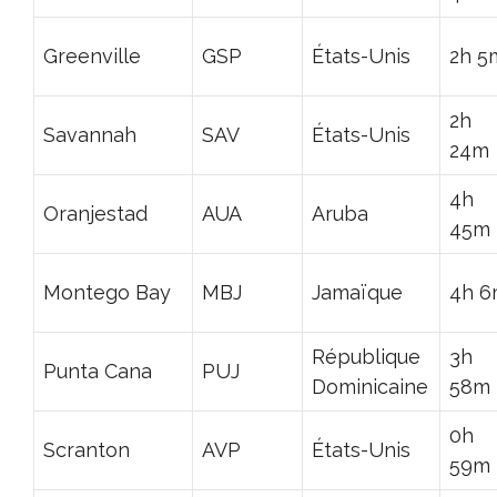
Greenville
GSP
États-Unis
2h 5
2h
Savannah
SAV
États-Unis
24m
4h
Oranjestad
AUA
Aruba
45m
Montego Bay
MBJ
Jamaïque
4h 
République
3h
Punta Cana
PUJ
Dominicaine
58m
0h
Scranton
AVP
États-Unis
59m