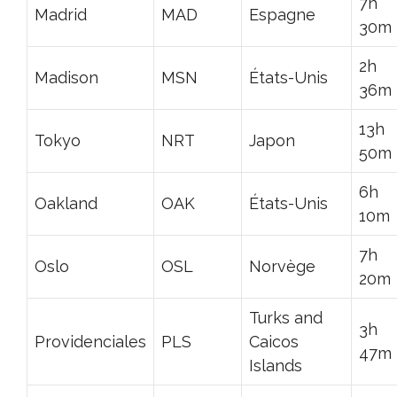
7h
Madrid
MAD
Espagne
30m
2h
Madison
MSN
États-Unis
36m
13h
Tokyo
NRT
Japon
50m
6h
Oakland
OAK
États-Unis
10m
7h
Oslo
OSL
Norvège
20m
Turks and
3h
Providenciales
PLS
Caicos
47m
Islands