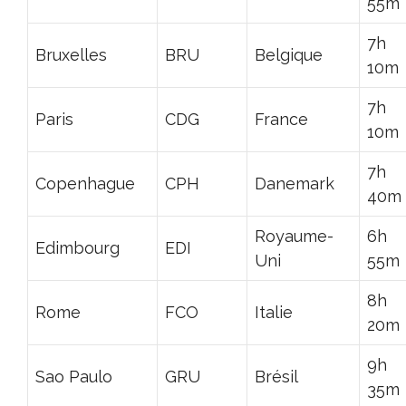
55m
7h
Bruxelles
BRU
Belgique
10m
7h
Paris
CDG
France
10m
7h
Copenhague
CPH
Danemark
40m
Royaume-
6h
Edimbourg
EDI
Uni
55m
8h
Rome
FCO
Italie
20m
9h
Sao Paulo
GRU
Brésil
35m