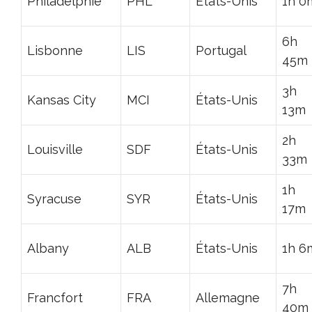
Philadelphie
PHL
États-Unis
1h 0
6h
Lisbonne
LIS
Portugal
45m
3h
Kansas City
MCI
États-Unis
13m
2h
Louisville
SDF
États-Unis
33m
1h
Syracuse
SYR
États-Unis
17m
Albany
ALB
États-Unis
1h 6
7h
Francfort
FRA
Allemagne
40m