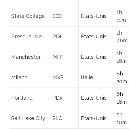
1h
State College
SCE
États-Unis
11m
1h
Presque Isle
PQI
États-Unis
46m
1h
Manchester
MHT
États-Unis
16m
8h
Milano
MXP
Italie
20m
6h
Portland
PDX
États-Unis
18m
5h
Salt Lake City
SLC
États-Unis
10m