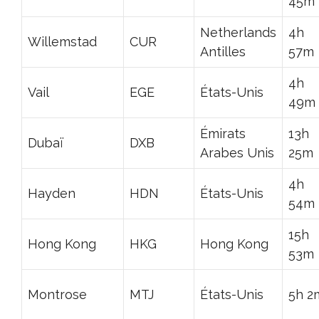
45m
Netherlands
4h
Willemstad
CUR
Antilles
57m
4h
Vail
EGE
États-Unis
49m
Émirats
13h
Dubaï
DXB
Arabes Unis
25m
4h
Hayden
HDN
États-Unis
54m
15h
Hong Kong
HKG
Hong Kong
53m
Montrose
MTJ
États-Unis
5h 2