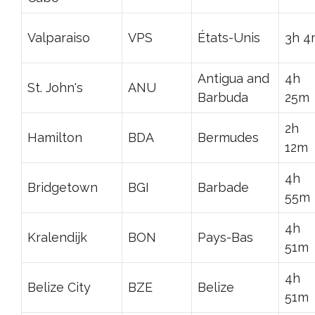
Valparaiso
VPS
États-Unis
3h 4
Antigua and
4h
St. John's
ANU
Barbuda
25m
2h
Hamilton
BDA
Bermudes
12m
4h
Bridgetown
BGI
Barbade
55m
4h
Kralendijk
BON
Pays-Bas
51m
4h
Belize City
BZE
Belize
51m