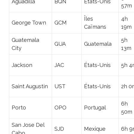
Aguadilla
BQN
États-Unis
57m
Îles
4h
George Town
GCM
Caïmans
19m
Guatemala
5h
GUA
Guatemala
City
13m
Jackson
JAC
États-Unis
5h 4
Saint Augustin
UST
États-Unis
2h 0
6h
Porto
OPO
Portugal
50m
San Jose Del
SJD
Mexique
6h 
Cabo