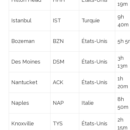
19m
9h
Istanbul
IST
Turquie
40m
Bozeman
BZN
États-Unis
5h 5
3h
Des Moines
DSM
États-Unis
13m
1h
Nantucket
ACK
États-Unis
20m
8h
Naples
NAP
Italie
50m
2h
Knoxville
TYS
États-Unis
15m