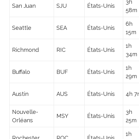
3h
San Juan
SJU
États-Unis
58m
6h
Seattle
SEA
États-Unis
15m
1h
Richmond
RIC
États-Unis
34m
1h
Buffalo
BUF
États-Unis
29m
Austin
AUS
États-Unis
4h 7
Nouvelle-
3h
MSY
États-Unis
Orléans
25m
1h
Rochester
ROC
États-Unis