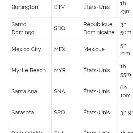
1h
Burlington
BTV
États-Unis
23m
Santo
République
3h
SDQ
Domingo
Dominicaine
50m
5h
Mexico City
MEX
Mexique
21m
1h
Myrtle Beach
MYR
États-Unis
55m
6h
Santa Ana
SNA
États-Unis
10m
Sarasota
SRQ
États-Unis
3h 9