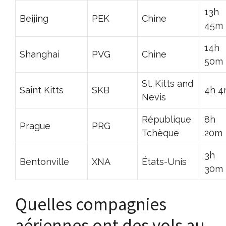
13h
Beijing
PEK
Chine
45m
14h
Shanghai
PVG
Chine
50m
St. Kitts and
Saint Kitts
SKB
4h 
Nevis
République
8h
Prague
PRG
Tchèque
20m
3h
Bentonville
XNA
États-Unis
30m
Quelles compagnies
aériennes ont des vols au