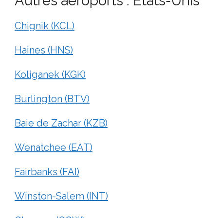
Autres aéroports : États-Unis
Chignik (KCL)
Haines (HNS)
Koliganek (KGK)
Burlington (BTV)
Baie de Zachar (KZB)
Wenatchee (EAT)
Fairbanks (FAI)
Winston-Salem (INT)