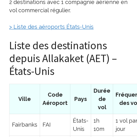
2 destinations avec 1 compagnie aérienne en
vol commercial régulier.
> Liste des aéroports États-Unis
Liste des destinations
depuis Allakaket (AET) –
États-Unis
Durée
Code
Fréque
Ville
Pays
de
Aéroport
des vo
vol
États-
1h
1 vol pa
Fairbanks
FAI
Unis
10m
jour