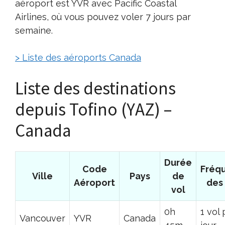
aéroport est YVR avec Pacific Coastal
Airlines, où vous pouvez voler 7 jours par
semaine.
> Liste des aéroports Canada
Liste des destinations
depuis Tofino (YAZ) –
Canada
Durée
Code
Fréq
Ville
Pays
de
Aéroport
des 
vol
0h
1 vol 
Vancouver
YVR
Canada