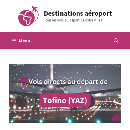
Aller
au
Destinations aéroport
contenu
Tous les vols au départ de votre ville !
Menu