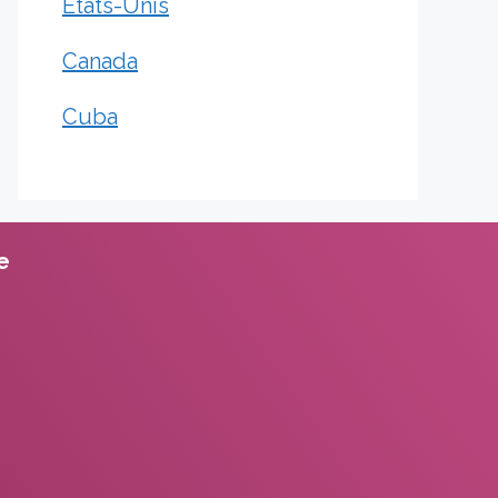
États-Unis
Canada
Cuba
te