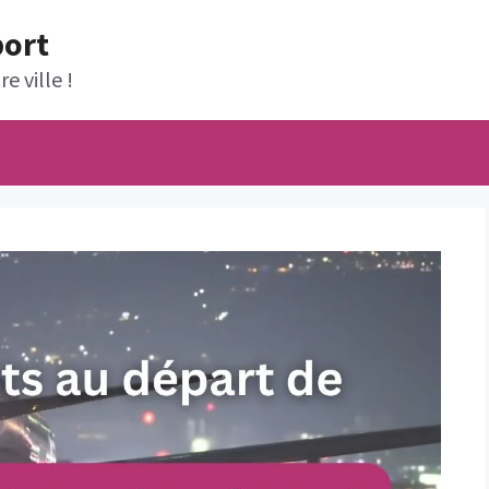
port
e ville !