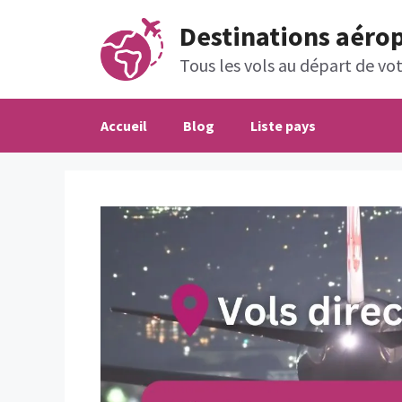
Aller
Destinations aéro
au
contenu
Tous les vols au départ de votr
Accueil
Blog
Liste pays