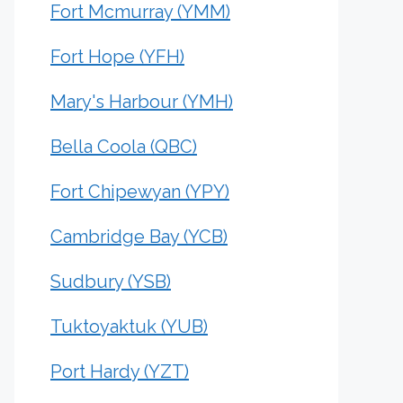
Fort Mcmurray (YMM)
Fort Hope (YFH)
Mary's Harbour (YMH)
Bella Coola (QBC)
Fort Chipewyan (YPY)
Cambridge Bay (YCB)
Sudbury (YSB)
Tuktoyaktuk (YUB)
Port Hardy (YZT)