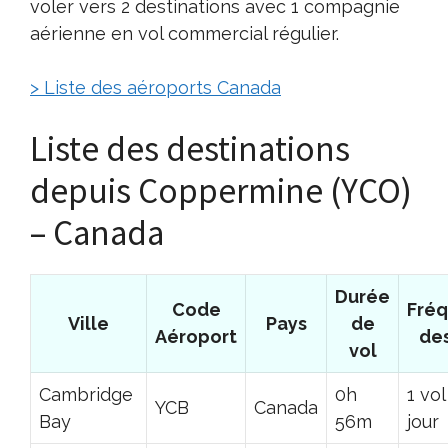
voler vers 2 destinations avec 1 compagnie
aérienne en vol commercial régulier.
> Liste des aéroports Canada
Liste des destinations
depuis Coppermine (YCO)
– Canada
Durée
Code
Fré
Ville
Pays
de
Aéroport
des
vol
Cambridge
0h
1 vol
YCB
Canada
Bay
56m
jour