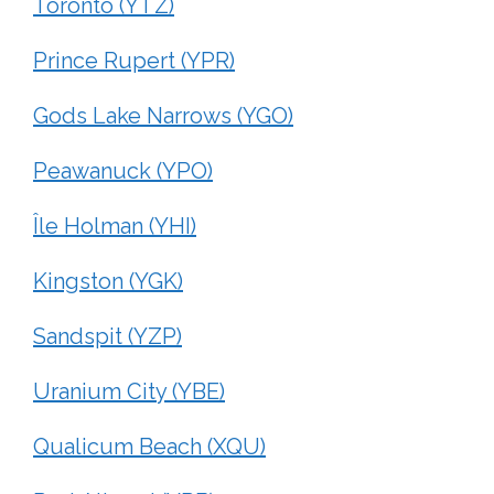
Toronto (YTZ)
Prince Rupert (YPR)
Gods Lake Narrows (YGO)
Peawanuck (YPO)
Île Holman (YHI)
Kingston (YGK)
Sandspit (YZP)
Uranium City (YBE)
Qualicum Beach (XQU)