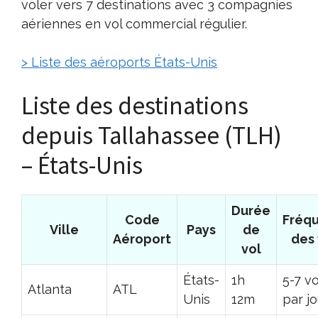
voler vers 7 destinations avec 3 compagnies
aériennes en vol commercial régulier.
> Liste des aéroports États-Unis
Liste des destinations
depuis Tallahassee (TLH)
– États-Unis
Durée
Code
Fréq
Ville
Pays
de
Aéroport
des 
vol
États-
1h
5-7 vo
Atlanta
ATL
Unis
12m
par jo