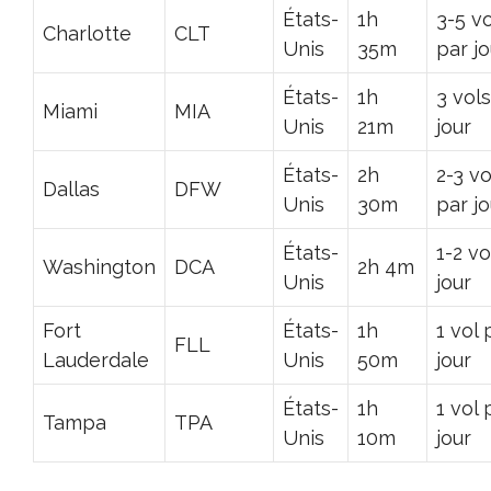
États-
1h
3-5 v
Charlotte
CLT
Unis
35m
par jo
États-
1h
3 vol
Miami
MIA
Unis
21m
jour
États-
2h
2-3 vo
Dallas
DFW
Unis
30m
par jo
États-
1-2 vo
Washington
DCA
2h 4m
Unis
jour
Fort
États-
1h
1 vol 
FLL
Lauderdale
Unis
50m
jour
États-
1h
1 vol 
Tampa
TPA
Unis
10m
jour