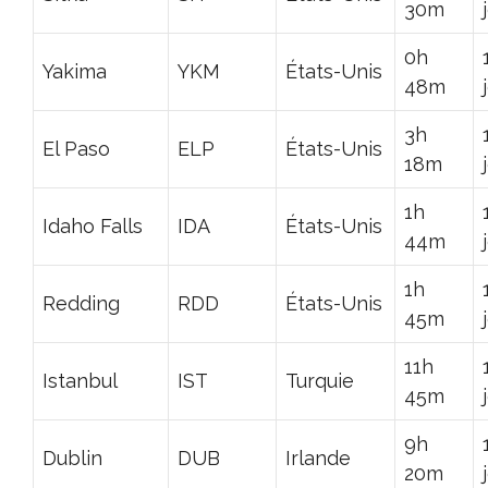
30m
0h
Yakima
YKM
États-Unis
48m
3h
El Paso
ELP
États-Unis
18m
1h
Idaho Falls
IDA
États-Unis
44m
1h
Redding
RDD
États-Unis
45m
11h
Istanbul
IST
Turquie
45m
9h
Dublin
DUB
Irlande
20m