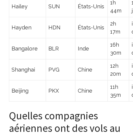
1h
Hailey
SUN
États-Unis
44m
2h
Hayden
HDN
États-Unis
17m
16h
Bangalore
BLR
Inde
30m
12h
Shanghai
PVG
Chine
20m
11h
Beijing
PKX
Chine
35m
Quelles compagnies
aériennes ont des vols au