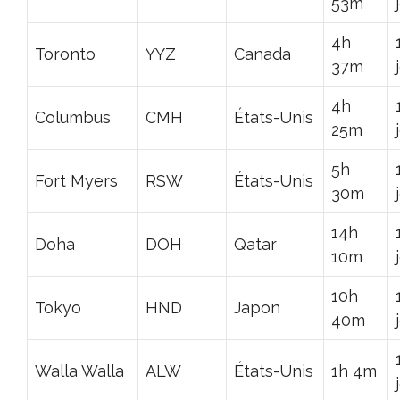
53m
4h
Toronto
YYZ
Canada
37m
4h
Columbus
CMH
États-Unis
25m
5h
Fort Myers
RSW
États-Unis
30m
14h
Doha
DOH
Qatar
10m
10h
Tokyo
HND
Japon
40m
Walla Walla
ALW
États-Unis
1h 4m