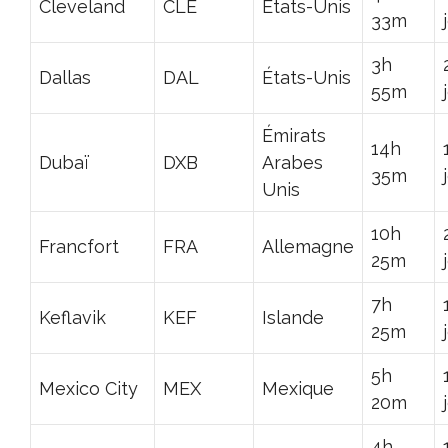
Cleveland
CLE
États-Unis
33m
3h
Dallas
DAL
États-Unis
55m
Émirats
14h
Dubaï
DXB
Arabes
35m
Unis
10h
Francfort
FRA
Allemagne
25m
7h
Keflavik
KEF
Islande
25m
5h
Mexico City
MEX
Mexique
20m
4h