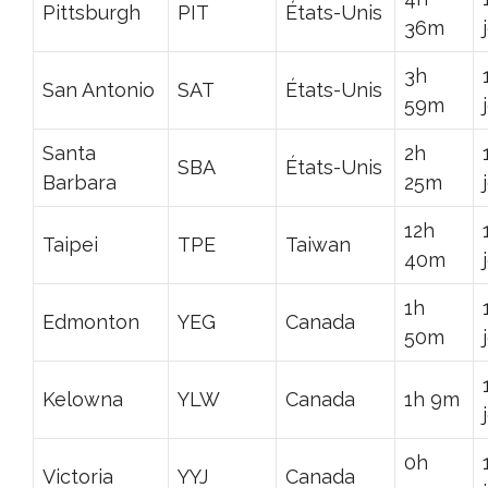
Pittsburgh
PIT
États-Unis
36m
3h
San Antonio
SAT
États-Unis
59m
Santa
2h
SBA
États-Unis
Barbara
25m
12h
Taipei
TPE
Taiwan
40m
1h
Edmonton
YEG
Canada
50m
Kelowna
YLW
Canada
1h 9m
0h
Victoria
YYJ
Canada