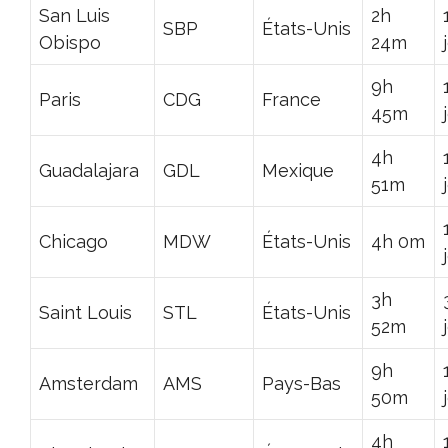
San Luis
2h
SBP
États-Unis
Obispo
24m
9h
Paris
CDG
France
45m
4h
Guadalajara
GDL
Mexique
51m
Chicago
MDW
États-Unis
4h 0m
3h
Saint Louis
STL
États-Unis
52m
9h
Amsterdam
AMS
Pays-Bas
50m
4h