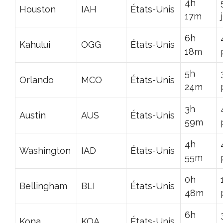
4h
Houston
IAH
États-Unis
17m
6h
Kahului
OGG
États-Unis
18m
5h
Orlando
MCO
États-Unis
24m
3h
Austin
AUS
États-Unis
59m
4h
Washington
IAD
États-Unis
55m
0h
Bellingham
BLI
États-Unis
48m
6h
Kona
KOA
États-Unis