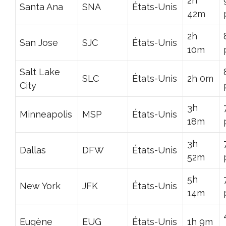
2h
Santa Ana
SNA
États-Unis
42m
2h
San Jose
SJC
États-Unis
10m
Salt Lake
SLC
États-Unis
2h 0m
City
3h
Minneapolis
MSP
États-Unis
18m
3h
Dallas
DFW
États-Unis
52m
5h
New York
JFK
États-Unis
14m
Eugène
EUG
États-Unis
1h 9m