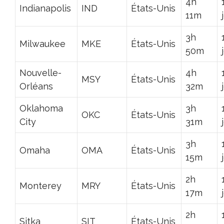
4h
Indianapolis
IND
États-Unis
11m
3h
Milwaukee
MKE
États-Unis
50m
Nouvelle-
4h
MSY
États-Unis
Orléans
32m
Oklahoma
3h
OKC
États-Unis
City
31m
3h
Omaha
OMA
États-Unis
15m
2h
Monterey
MRY
États-Unis
17m
2h
Sitka
SIT
États-Unis