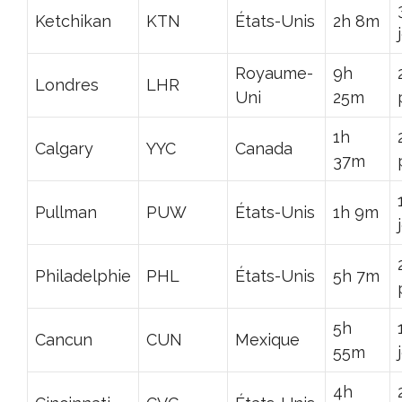
Ketchikan
KTN
États-Unis
2h 8m
Royaume-
9h
Londres
LHR
Uni
25m
1h
Calgary
YYC
Canada
37m
Pullman
PUW
États-Unis
1h 9m
Philadelphie
PHL
États-Unis
5h 7m
5h
Cancun
CUN
Mexique
55m
4h