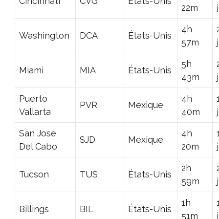
Cincinnati
CVG
États-Unis
22m
4h
Washington
DCA
États-Unis
57m
5h
Miami
MIA
États-Unis
43m
Puerto
4h
PVR
Mexique
Vallarta
40m
San Jose
4h
SJD
Mexique
Del Cabo
20m
2h
Tucson
TUS
États-Unis
59m
1h
Billings
BIL
États-Unis
51m