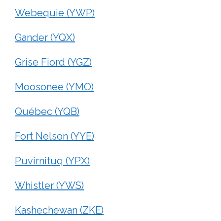
Webequie (YWP)
Gander (YQX)
Grise Fiord (YGZ)
Moosonee (YMO)
Québec (YQB)
Fort Nelson (YYE)
Puvirnituq (YPX)
Whistler (YWS)
Kashechewan (ZKE)