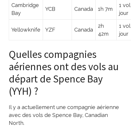
Cambridge
1 vol
YCB
Canada
1h 7m
Bay
jour
2h
1 vol
Yellowknife
YZF
Canada
42m
jour
Quelles compagnies
aériennes ont des vols au
départ de Spence Bay
(YYH) ?
Il y a actuellement une compagnie aérienne
avec des vols de Spence Bay, Canadian
North.