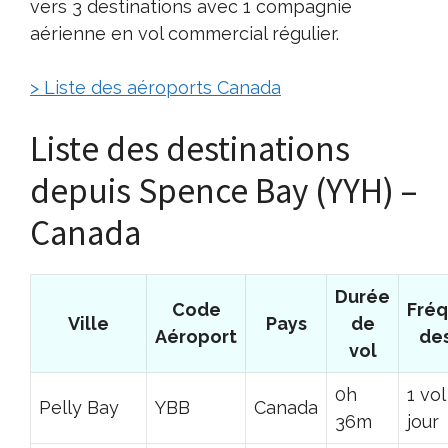
vers 3 destinations avec 1 compagnie
aérienne en vol commercial régulier.
> Liste des aéroports Canada
Liste des destinations
depuis Spence Bay (YYH) –
Canada
Durée
Code
Fré
Ville
Pays
de
Aéroport
des
vol
0h
1 vol
Pelly Bay
YBB
Canada
36m
jour