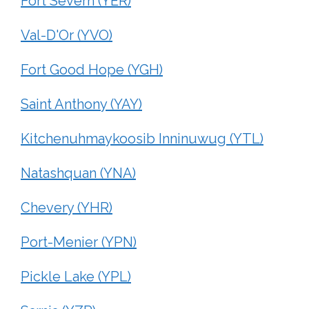
Fort Severn (YER)
Val-D'Or (YVO)
Fort Good Hope (YGH)
Saint Anthony (YAY)
Kitchenuhmaykoosib Inninuwug (YTL)
Natashquan (YNA)
Chevery (YHR)
Port-Menier (YPN)
Pickle Lake (YPL)