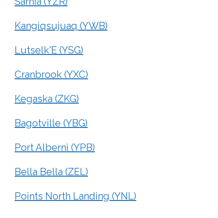
Sarnia (YZR)
Kangiqsujuaq (YWB)
Lutselk'E (YSG)
Cranbrook (YXC)
Kegaska (ZKG)
Bagotville (YBG)
Port Alberni (YPB)
Bella Bella (ZEL)
Points North Landing (YNL)