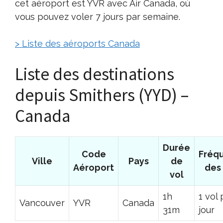
cet aéroport est YVR avec Air Canada, où
vous pouvez voler 7 jours par semaine.
> Liste des aéroports Canada
Liste des destinations
depuis Smithers (YYD) –
Canada
Durée
Code
Fréq
Ville
Pays
de
Aéroport
des 
vol
1h
1 vol 
Vancouver
YVR
Canada
31m
jour