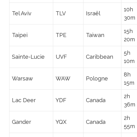
10h
Tel Aviv
TLV
Israël
30m
15h
Taipei
TPE
Taiwan
20m
5h
Sainte-Lucie
UVF
Caribbean
10m
8h
Warsaw
WAW
Pologne
15m
2h
Lac Deer
YDF
Canada
36m
2h
Gander
YQX
Canada
55m