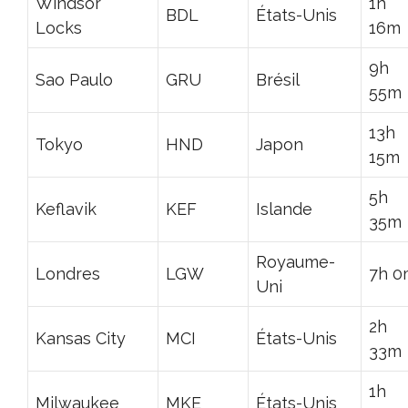
Windsor
1h
BDL
États-Unis
Locks
16m
9h
Sao Paulo
GRU
Brésil
55m
13h
Tokyo
HND
Japon
15m
5h
Keflavik
KEF
Islande
35m
Royaume-
Londres
LGW
7h 0
Uni
2h
Kansas City
MCI
États-Unis
33m
1h
Milwaukee
MKE
États-Unis