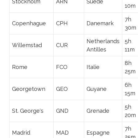
Stockholm
ARN
Suède
10m
7h
Copenhague
CPH
Danemark
30m
Netherlands
5h
Willemstad
CUR
Antilles
11m
8h
Rome
FCO
Italie
25m
6h
Georgetown
GEO
Guyane
15m
5h
St. George's
GND
Grenade
20m
7h
Madrid
MAD
Espagne
25m