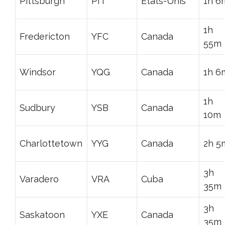
Pittsburgh
PIT
États-Unis
1h 6
1h
Fredericton
YFC
Canada
55m
Windsor
YQG
Canada
1h 6
1h
Sudbury
YSB
Canada
10m
Charlottetown
YYG
Canada
2h 5
3h
Varadero
VRA
Cuba
35m
3h
Saskatoon
YXE
Canada
35m