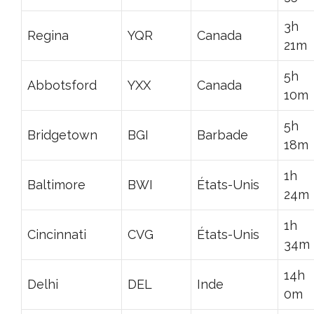
3h
Regina
YQR
Canada
21m
5h
Abbotsford
YXX
Canada
10m
5h
Bridgetown
BGI
Barbade
18m
1h
Baltimore
BWI
États-Unis
24m
1h
Cincinnati
CVG
États-Unis
34m
14h
Delhi
DEL
Inde
0m