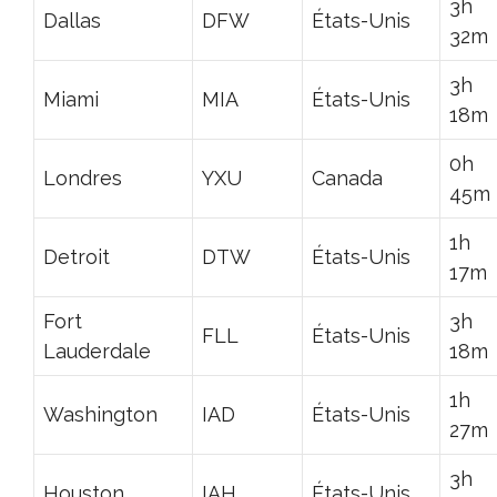
3h
Dallas
DFW
États-Unis
32m
3h
Miami
MIA
États-Unis
18m
0h
Londres
YXU
Canada
45m
1h
Detroit
DTW
États-Unis
17m
Fort
3h
FLL
États-Unis
Lauderdale
18m
1h
Washington
IAD
États-Unis
27m
3h
Houston
IAH
États-Unis