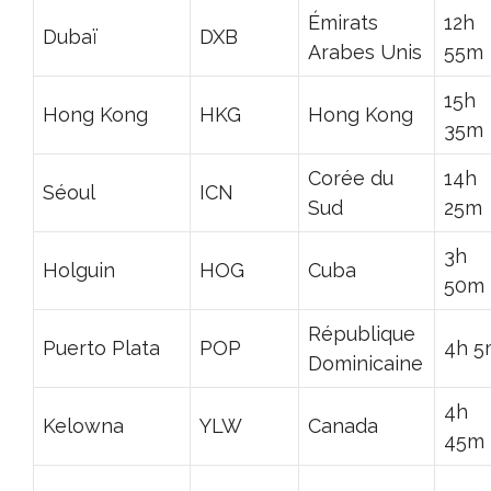
Émirats
12h
Dubaï
DXB
Arabes Unis
55m
15h
Hong Kong
HKG
Hong Kong
35m
Corée du
14h
Séoul
ICN
Sud
25m
3h
Holguin
HOG
Cuba
50m
République
Puerto Plata
POP
4h 5
Dominicaine
4h
Kelowna
YLW
Canada
45m