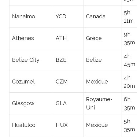
5h
Nanaimo
YCD
Canada
11m
9h
Athènes
ATH
Grèce
35m
4h
Belize City
BZE
Belize
45m
4h
Cozumel
CZM
Mexique
20m
Royaume-
6h
Glasgow
GLA
Uni
35m
5h
Huatulco
HUX
Mexique
35m