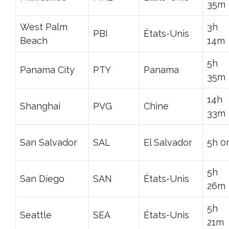
35m
West Palm
3h
PBI
États-Unis
Beach
14m
5h
Panama City
PTY
Panama
35m
14h
Shanghai
PVG
Chine
33m
San Salvador
SAL
El Salvador
5h 0
5h
San Diego
SAN
États-Unis
26m
5h
Seattle
SEA
États-Unis
21m