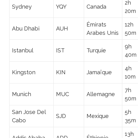
2h
Sydney
YQY
Canada
20m
Émirats
12h
Abu Dhabi
AUH
Arabes Unis
50m
9h
Istanbul
IST
Turquie
40m
4h
Kingston
KIN
Jamaïque
10m
7h
Munich
MUC
Allemagne
50m
San Jose Del
5h
SJD
Mexique
Cabo
35m
13h
Addis Ababa
ADD
Éthiopie