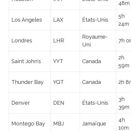
48m
5h
Los Angeles
LAX
États-Unis
24m
Royaume-
Londres
LHR
7h 0
Uni
2h
Saint John's
YYT
Canada
59m
Thunder Bay
YQT
Canada
2h 8
3h
Denver
DEN
États-Unis
39m
4h
Montego Bay
MBJ
Jamaïque
10m