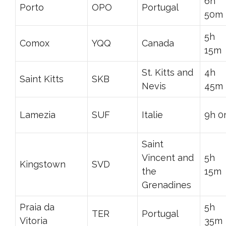
6h
Porto
OPO
Portugal
50m
5h
Comox
YQQ
Canada
15m
St. Kitts and
4h
Saint Kitts
SKB
Nevis
45m
Lamezia
SUF
Italie
9h 
Saint
Vincent and
5h
Kingstown
SVD
the
15m
Grenadines
Praia da
5h
TER
Portugal
Vitoria
35m