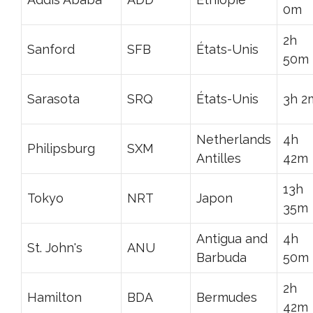
0m
2h
Sanford
SFB
États-Unis
50m
Sarasota
SRQ
États-Unis
3h 2
Netherlands
4h
Philipsburg
SXM
Antilles
42m
13h
Tokyo
NRT
Japon
35m
Antigua and
4h
St. John's
ANU
Barbuda
50m
2h
Hamilton
BDA
Bermudes
42m