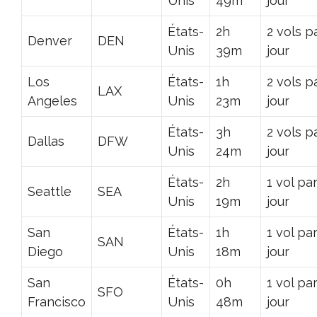
Unis
49m
jour
États-
2h
2 vols p
Denver
DEN
Unis
39m
jour
Los
États-
1h
2 vols p
LAX
Angeles
Unis
23m
jour
États-
3h
2 vols p
Dallas
DFW
Unis
24m
jour
États-
2h
1 vol pa
Seattle
SEA
Unis
19m
jour
San
États-
1h
1 vol pa
SAN
Diego
Unis
18m
jour
San
États-
0h
1 vol pa
SFO
Francisco
Unis
48m
jour