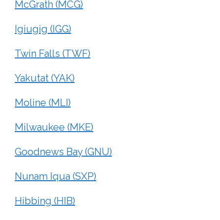
McGrath (MCG)
Igiugig (IGG)
Twin Falls (TWF)
Yakutat (YAK)
Moline (MLI)
Milwaukee (MKE)
Goodnews Bay (GNU)
Nunam Iqua (SXP)
Hibbing (HIB)