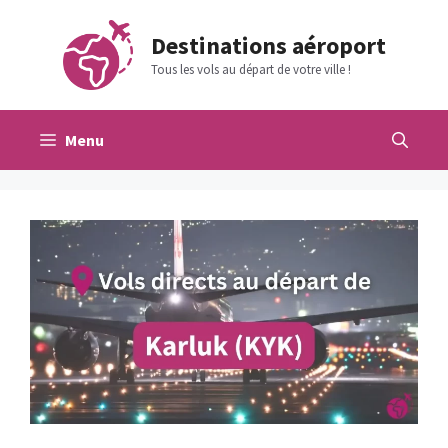
Aller
au
Destinations aéroport
contenu
Tous les vols au départ de votre ville !
Menu