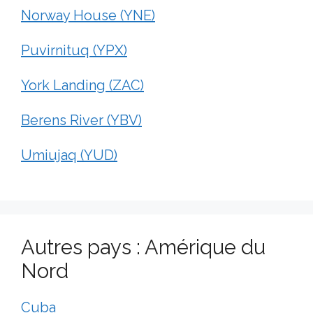
Norway House (YNE)
Puvirnituq (YPX)
York Landing (ZAC)
Berens River (YBV)
Umiujaq (YUD)
Autres pays : Amérique du
Nord
Cuba