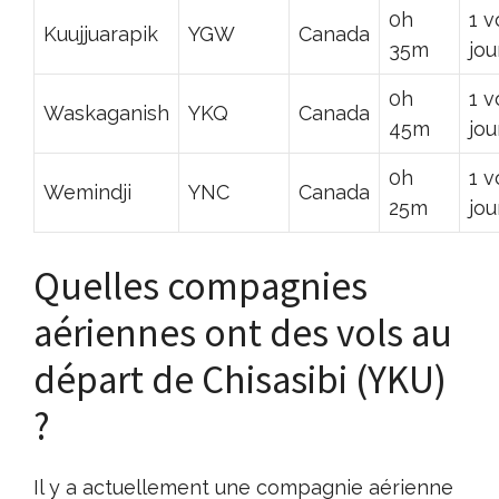
0h
1 v
Kuujjuarapik
YGW
Canada
35m
jou
0h
1 v
Waskaganish
YKQ
Canada
45m
jou
0h
1 v
Wemindji
YNC
Canada
25m
jou
Quelles compagnies
aériennes ont des vols au
départ de Chisasibi (YKU)
?
Il y a actuellement une compagnie aérienne