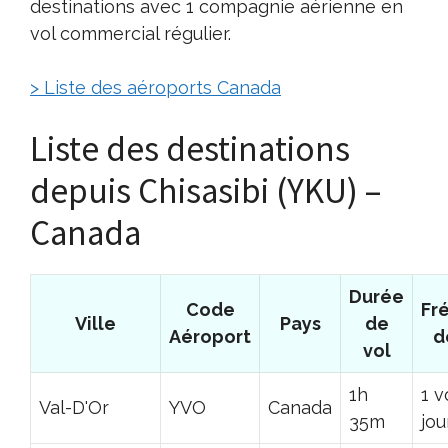
destinations avec 1 compagnie aérienne en
vol commercial régulier.
> Liste des aéroports Canada
Liste des destinations
depuis Chisasibi (YKU) –
Canada
Durée
Code
Fr
Ville
Pays
de
Aéroport
d
vol
1h
1 v
Val-D'Or
YVO
Canada
35m
jou