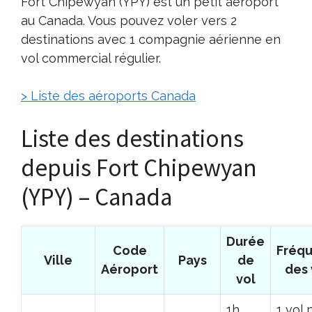
Fort Chipewyan (YPY) est un petit aéroport
au Canada. Vous pouvez voler vers 2
destinations avec 1 compagnie aérienne en
vol commercial régulier.
> Liste des aéroports Canada
Liste des destinations
depuis Fort Chipewyan
(YPY) – Canada
Durée
Code
Fréq
Ville
Pays
de
Aéroport
des 
vol
1h
1 vol 