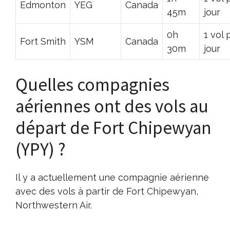
Edmonton
YEG
Canada
45m
jour
0h
1 vol 
Fort Smith
YSM
Canada
30m
jour
Quelles compagnies
aériennes ont des vols au
départ de Fort Chipewyan
(YPY) ?
Il y a actuellement une compagnie aérienne
avec des vols à partir de Fort Chipewyan,
Northwestern Air.