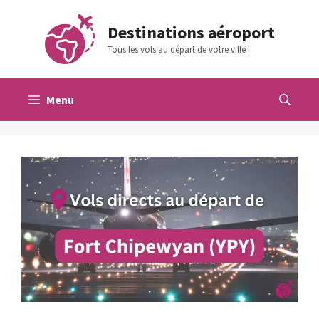
Aller
au
Destinations aéroport
contenu
Tous les vols au départ de votre ville !
Menu