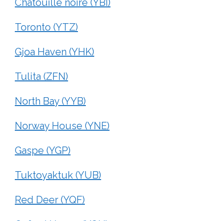
Chatouille noire (YBI)
Toronto (YTZ)
Gjoa Haven (YHK)
Tulita (ZFN)
North Bay (YYB)
Norway House (YNE)
Gaspe (YGP)
Tuktoyaktuk (YUB)
Red Deer (YQF)