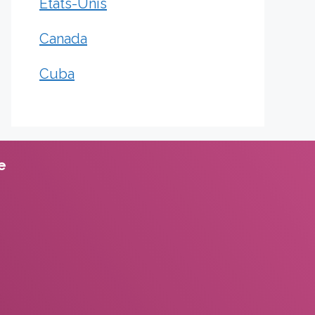
États-Unis
Canada
Cuba
te