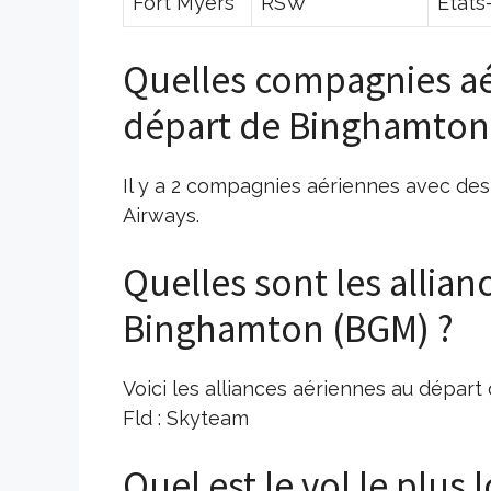
Fort Myers
RSW
États
Quelles compagnies aé
départ de Binghamton
Il y a 2 compagnies aériennes avec des 
Airways.
Quelles sont les allia
Binghamton (BGM) ?
Voici les alliances aériennes au dépar
Fld : Skyteam
Quel est le vol le plus