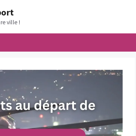
port
e ville !