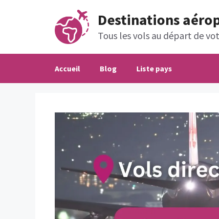
Aller
Destinations aéro
au
contenu
Tous les vols au départ de votr
Accueil
Blog
Liste pays