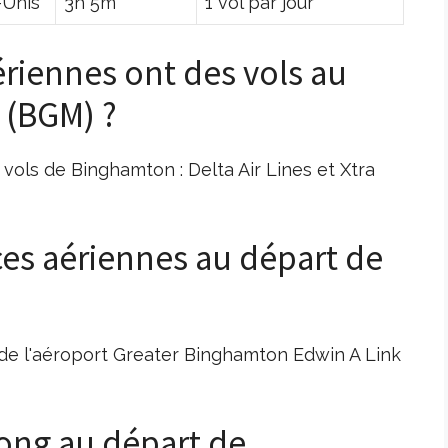
-Unis
3h 5m
1 vol par jour
riennes ont des vols au
 (BGM) ?
vols de Binghamton : Delta Air Lines et Xtra
nces aériennes au départ de
t de l'aéroport Greater Binghamton Edwin A Link
 long au départ de