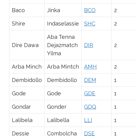
Baco
Jinka
BCO
2
Shire
Indaselassie
SHC
2
Aba Tenna
Dire Dawa
Dejazmatch
DIR
2
Yilma
Arba Minch
Arba Mintch
AMH
2
Dembidollo
Dembidollo
DEM
1
Gode
Gode
GDE
1
Gondar
Gonder
GDQ
1
Lalibela
Lalibella
LLI
1
Dessie
Combolcha
DSE
1