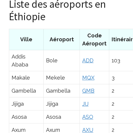
Liste des aéroports en
Éthiopie
Code
Ville
Aéroport
Itinérai
Aéroport
Addis
Bole
ADD
103
Ababa
Makale
Mekele
MQX
3
Gambella
Gambella
GMB
2
Jijiga
Jijiga
JIJ
2
Asosa
Asosa
ASO
2
Axum
Axum
AXU
2