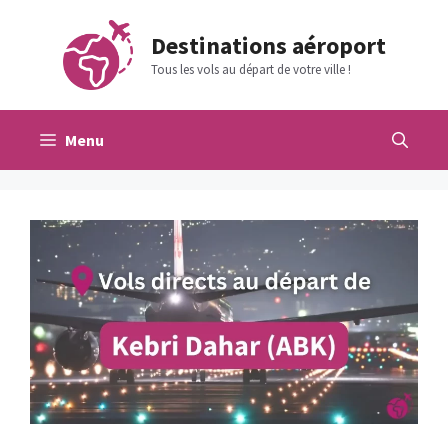
Aller
au
Destinations aéroport
contenu
Tous les vols au départ de votre ville !
Menu