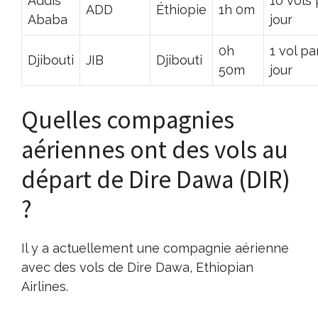
Addis
10 vols 
ADD
Éthiopie
1h 0m
Ababa
jour
0h
1 vol pa
Djibouti
JIB
Djibouti
50m
jour
Quelles compagnies
aériennes ont des vols au
départ de Dire Dawa (DIR)
?
Il y a actuellement une compagnie aérienne
avec des vols de Dire Dawa, Ethiopian
Airlines.