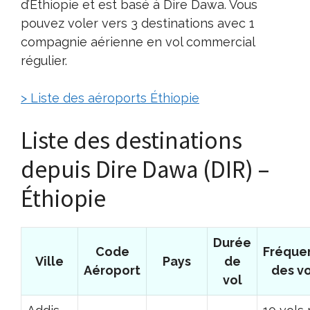
d’Éthiopie et est basé à Dire Dawa. Vous
pouvez voler vers 3 destinations avec 1
compagnie aérienne en vol commercial
régulier.
> Liste des aéroports Éthiopie
Liste des destinations
depuis Dire Dawa (DIR) –
Éthiopie
Durée
Code
Fréque
Ville
Pays
de
Aéroport
des vo
vol