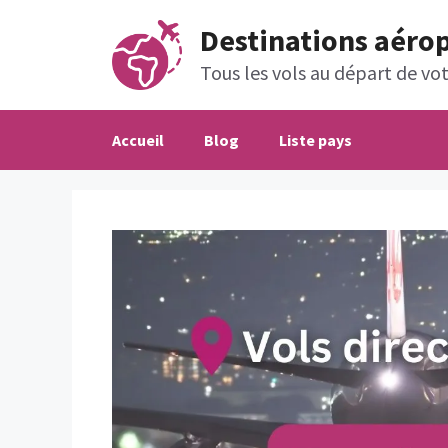
Aller
Destinations aéro
au
contenu
Tous les vols au départ de votr
Accueil
Blog
Liste pays