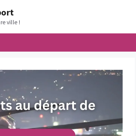
port
e ville !