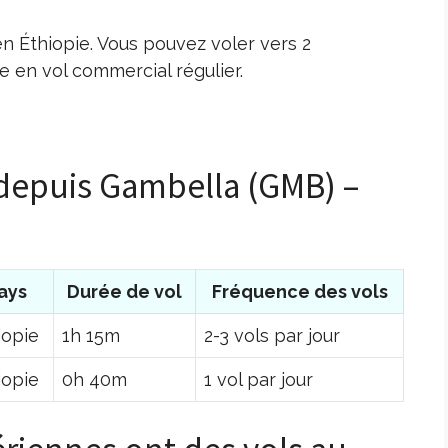
n Éthiopie. Vous pouvez voler vers 2
 en vol commercial régulier.
 depuis Gambella (GMB) –
ays
Durée de vol
Fréquence des vols
iopie
1h 15m
2-3 vols par jour
iopie
0h 40m
1 vol par jour