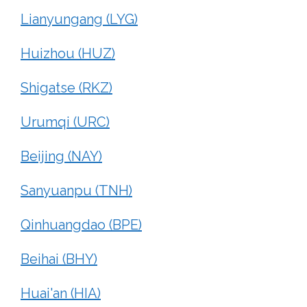
Lianyungang (LYG)
Huizhou (HUZ)
Shigatse (RKZ)
Urumqi (URC)
Beijing (NAY)
Sanyuanpu (TNH)
Qinhuangdao (BPE)
Beihai (BHY)
Huai'an (HIA)