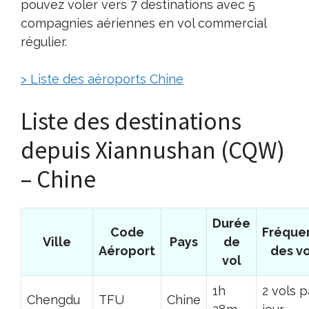
pouvez voler vers 7 destinations avec 5
compagnies aériennes en vol commercial
régulier.
> Liste des aéroports Chine
Liste des destinations
depuis Xiannushan (CQW)
– Chine
Durée
Code
Fréque
Ville
Pays
de
Aéroport
des vo
vol
1h
2 vols p
Chengdu
TFU
Chine