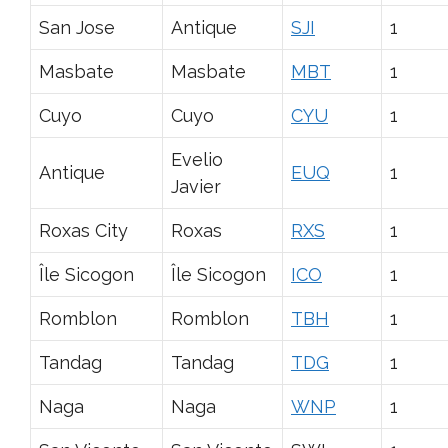
San Jose
Antique
SJI
1
Masbate
Masbate
MBT
1
Cuyo
Cuyo
CYU
1
Evelio
Antique
EUQ
1
Javier
Roxas City
Roxas
RXS
1
Île Sicogon
Île Sicogon
ICO
1
Romblon
Romblon
TBH
1
Tandag
Tandag
TDG
1
Naga
Naga
WNP
1