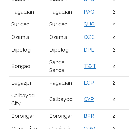
Pagadian
Pagadian
PAG
2
Surigao
Surigao
SUG
2
Ozamis
Ozamis
OZC
2
Dipolog
Dipolog
DPL
2
Sanga
Bongao
TWT
2
Sanga
Legazpi
Pagadian
LGP
2
Calbayog
Calbayog
CYP
2
City
Borongan
Borongan
BPR
2
Mambajao
Camiguin
CGM
2