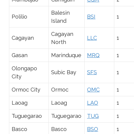
Balesin
Polilio
BSI
1
Island
Cagayan
Cagayan
LLC
1
North
Gasan
Marinduque
MRQ
1
Olongapo
Subic Bay
SFS
1
City
Ormoc City
Ormoc
OMC
1
Laoag
Laoag
LAO
1
Tuguegarao
Tuguegarao
TUG
1
Basco
Basco
BSO
1