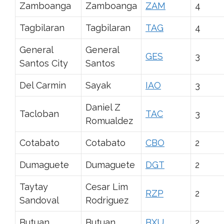
Zamboanga
Zamboanga
ZAM
4
Tagbilaran
Tagbilaran
TAG
4
General
General
GES
3
Santos City
Santos
Del Carmin
Sayak
IAO
3
Daniel Z
Tacloban
TAC
3
Romualdez
Cotabato
Cotabato
CBO
2
Dumaguete
Dumaguete
DGT
2
Taytay
Cesar Lim
RZP
2
Sandoval
Rodriguez
Butuan
Butuan
BXU
2