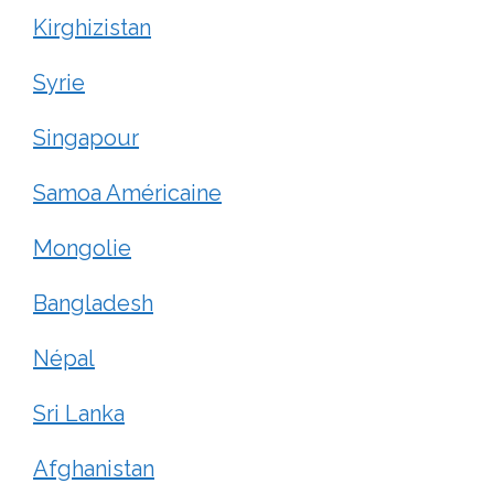
Kirghizistan
Syrie
Singapour
Samoa Américaine
Mongolie
Bangladesh
Népal
Sri Lanka
Afghanistan