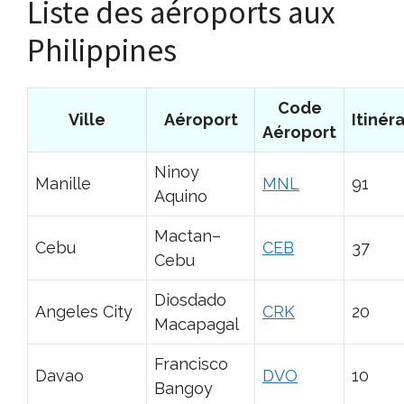
Liste des aéroports aux
Philippines
Code
Ville
Aéroport
Itinér
Aéroport
Ninoy
Manille
MNL
91
Aquino
Mactan–
Cebu
CEB
37
Cebu
Diosdado
Angeles City
CRK
20
Macapagal
Francisco
Davao
DVO
10
Bangoy