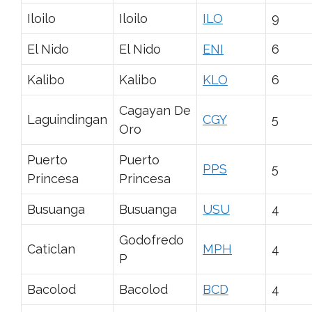
Iloilo
Iloilo
ILO
9
El Nido
El Nido
ENI
6
Kalibo
Kalibo
KLO
6
Cagayan De
Laguindingan
CGY
5
Oro
Puerto
Puerto
PPS
5
Princesa
Princesa
Busuanga
Busuanga
USU
4
Godofredo
Caticlan
MPH
4
P
Bacolod
Bacolod
BCD
4