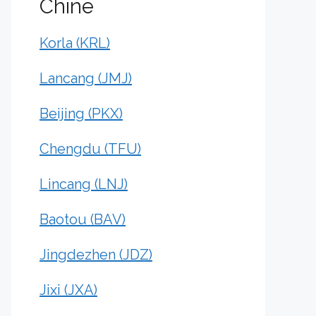
Chine
Korla (KRL)
Lancang (JMJ)
Beijing (PKX)
Chengdu (TFU)
Lincang (LNJ)
Baotou (BAV)
Jingdezhen (JDZ)
Jixi (JXA)