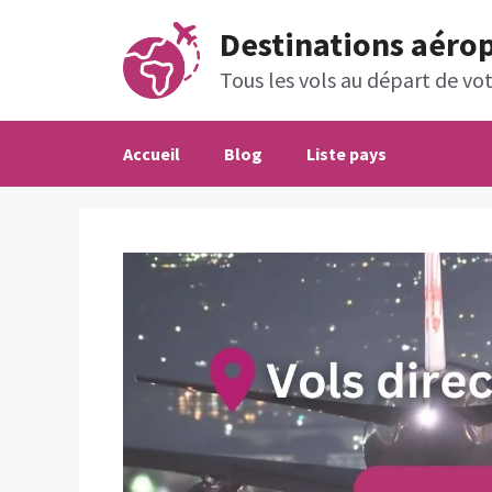
Aller
Destinations aéro
au
contenu
Tous les vols au départ de votr
Accueil
Blog
Liste pays