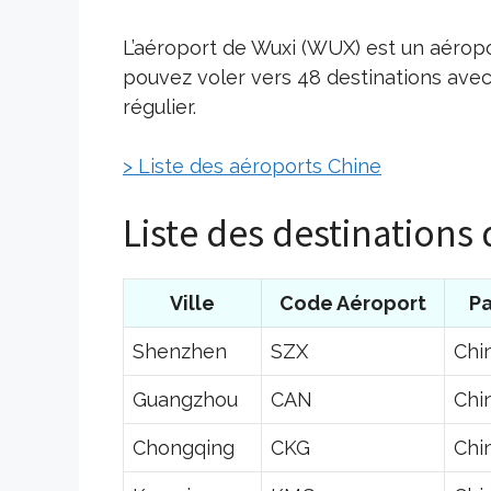
L’aéroport de Wuxi (WUX) est un aéropo
pouvez voler vers 48 destinations ave
régulier.
> Liste des aéroports Chine
Liste des destinations
Ville
Code Aéroport
Pa
Shenzhen
SZX
Chi
Guangzhou
CAN
Chi
Chongqing
CKG
Chi