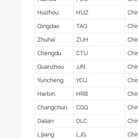
Huizhou
HUZ
Chi
Qingdao
TAO
Chi
Zhuhai
ZUH
Chi
Chengdu
CTU
Chi
Quanzhou
JJN
Chi
Yuncheng
YCU
Chi
Harbin
HRB
Chi
Changchun
CGQ
Chi
Dalian
DLC
Chi
Lijiang
LJG
Chi