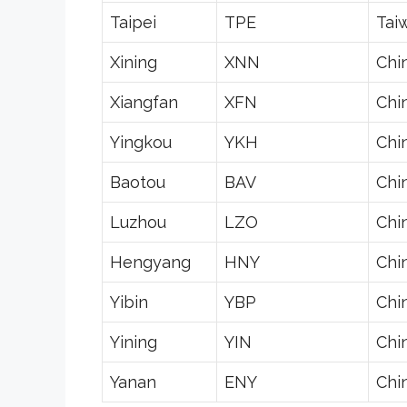
Taipei
TPE
Tai
Xining
XNN
Chi
Xiangfan
XFN
Chi
Yingkou
YKH
Chi
Baotou
BAV
Chi
Luzhou
LZO
Chi
Hengyang
HNY
Chi
Yibin
YBP
Chi
Yining
YIN
Chi
Yanan
ENY
Chi