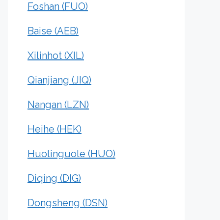
Foshan (FUO)
Baise (AEB)
Xilinhot (XIL)
Qianjiang (JIQ)
Nangan (LZN)
Heihe (HEK)
Huolinguole (HUO)
Diqing (DIG)
Dongsheng (DSN)