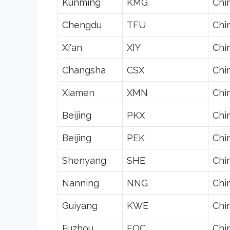
Kunming
KMG
Chi
Chengdu
TFU
Chi
Xi'an
XIY
Chi
Changsha
CSX
Chi
Xiamen
XMN
Chi
Beijing
PKX
Chi
Beijing
PEK
Chi
Shenyang
SHE
Chi
Nanning
NNG
Chi
Guiyang
KWE
Chi
Fuzhou
FOC
Chi