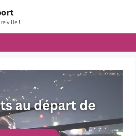
port
e ville !