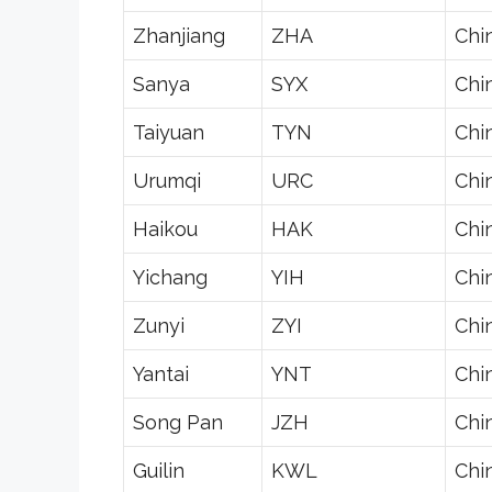
Zhanjiang
ZHA
Chi
Sanya
SYX
Chi
Taiyuan
TYN
Chi
Urumqi
URC
Chi
Haikou
HAK
Chi
Yichang
YIH
Chi
Zunyi
ZYI
Chi
Yantai
YNT
Chi
Song Pan
JZH
Chi
Guilin
KWL
Chi