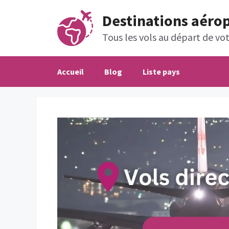
Aller
Destinations aéro
au
contenu
Tous les vols au départ de votr
Accueil
Blog
Liste pays