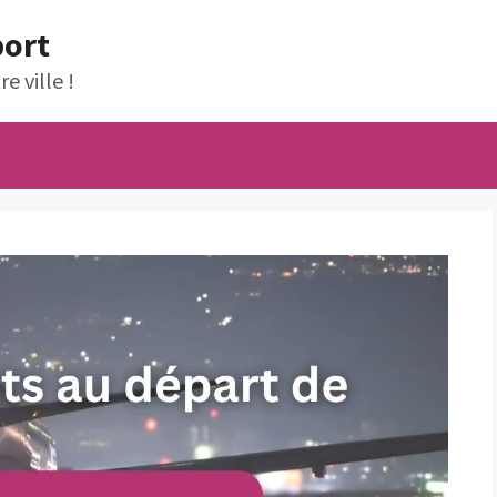
port
e ville !