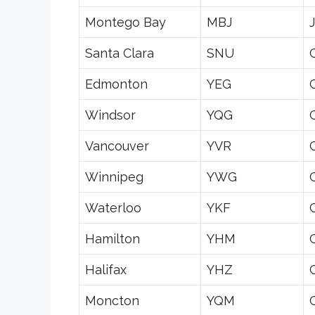
Montego Bay
MBJ
Santa Clara
SNU
Edmonton
YEG
Windsor
YQG
Vancouver
YVR
Winnipeg
YWG
Waterloo
YKF
Hamilton
YHM
Halifax
YHZ
Moncton
YQM