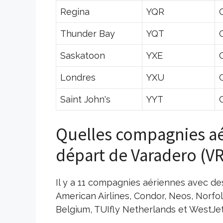
Regina
YQR
Thunder Bay
YQT
Saskatoon
YXE
Londres
YXU
Saint John's
YYT
Quelles compagnies aé
départ de Varadero (VR
Il y a 11 compagnies aériennes avec des
American Airlines, Condor, Neos, Norfolk
Belgium, TUIfly Netherlands et WestJet