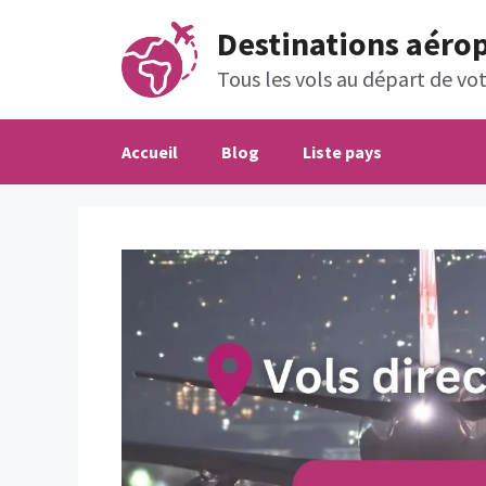
Aller
Destinations aéro
au
contenu
Tous les vols au départ de votr
Accueil
Blog
Liste pays