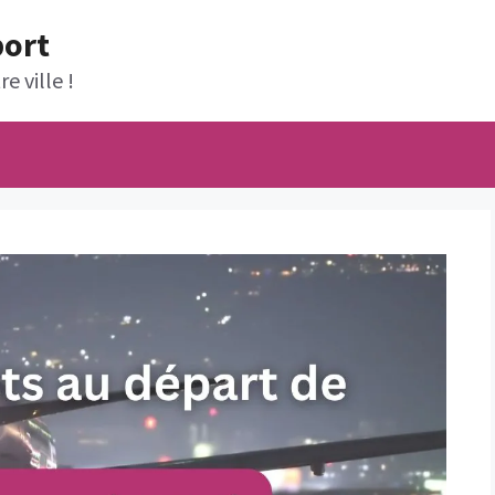
port
e ville !