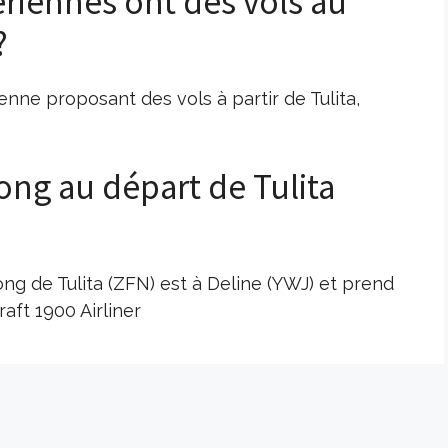
riennes ont des vols au
?
nne proposant des vols à partir de Tulita,
long au départ de Tulita
ong de Tulita (ZFN) est à Deline (YWJ) et prend
ft 1900 Airliner