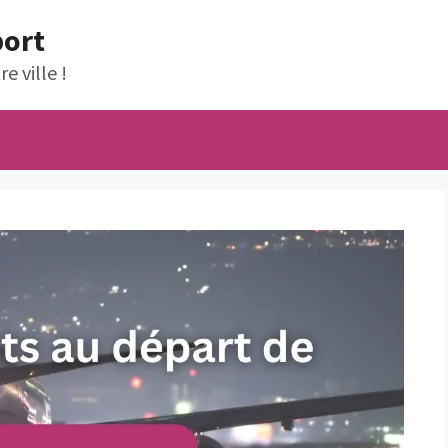
port
e ville !