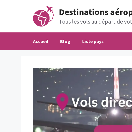
Aller
Destinations aéro
au
contenu
Tous les vols au départ de votr
Accueil
Blog
Liste pays