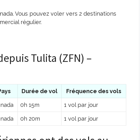
anada. Vous pouvez voler vers 2 destinations
ercial régulier.
depuis Tulita (ZFN) –
Pays
Durée de vol
Fréquence des vols
anada
0h 15m
1 vol par jour
anada
0h 20m
1 vol par jour