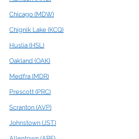
Chicago (MDW)
Chignik Lake (KCQ)
Huslia (HSL)
Oakland (OAK)
Medfra (MDR)
Prescott (PRC)
Scranton (AVP)
Johnstown (JST)
Allentown (ABE)