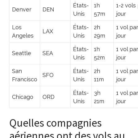
États-
1h
1-2 vols
Denver
DEN
Unis
57m
jour
Los
États-
2h
1 vol pa
LAX
Angeles
Unis
29m
jour
États-
1h
1 vol pa
Seattle
SEA
Unis
52m
jour
San
États-
2h
1 vol pa
SFO
Francisco
Unis
11m
jour
États-
3h
1 vol pa
Chicago
ORD
Unis
21m
jour
Quelles compagnies
aériennes ont des vols au