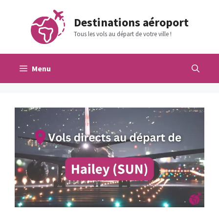
Aller
au
Destinations aéroport
contenu
Tous les vols au départ de votre ville !
Menu