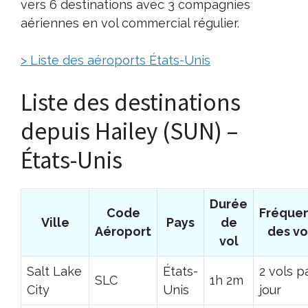
vers 6 destinations avec 3 compagnies
aériennes en vol commercial régulier.
> Liste des aéroports États-Unis
Liste des destinations
depuis Hailey (SUN) –
États-Unis
Durée
Code
Fréque
Ville
Pays
de
Aéroport
des vo
vol
Salt Lake
États-
2 vols p
SLC
1h 2m
City
Unis
jour