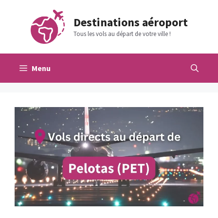
Aller
au
Destinations aéroport
contenu
Tous les vols au départ de votre ville !
Menu