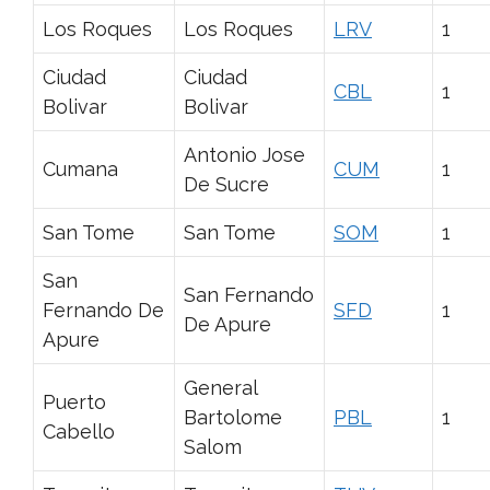
Los Roques
Los Roques
LRV
1
Ciudad
Ciudad
CBL
1
Bolivar
Bolivar
Antonio Jose
Cumana
CUM
1
De Sucre
San Tome
San Tome
SOM
1
San
San Fernando
Fernando De
SFD
1
De Apure
Apure
General
Puerto
Bartolome
PBL
1
Cabello
Salom