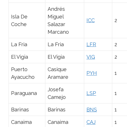
Andrés
Isla De
Miguel
ICC
2
Coche
Salazar
Marcano
La Fria
La Fria
LFR
2
El Vigia
El Vigia
VIG
2
Puerto
Casique
PYH
1
Ayacucho
Aramare
Josefa
Paraguana
LSP
1
Camejo
Barinas
Barinas
BNS
1
Canaima
Canaima
CAJ
1