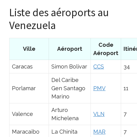
Liste des aéroports au
Venezuela
Code
Ville
Aéroport
Itiné
Aéroport
Caracas
Simon Bolivar
CCS
34
Del Caribe
Porlamar
Gen Santago
PMV
11
Marino
Arturo
Valence
VLN
7
Michelena
Maracaibo
La Chinita
MAR
7