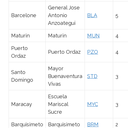
General Jose
Barcelone
Antonio
BLA
5
Anzoategui
Maturin
Maturin
MUN
4
Puerto
Puerto Ordaz
PZO
4
Ordaz
Mayor
Santo
Buenaventura
STD
3
Domingo
Vivas
Escuela
Maracay
Mariscal
MYC
3
Sucre
Barquisimeto
Barquisimeto
BRM
2