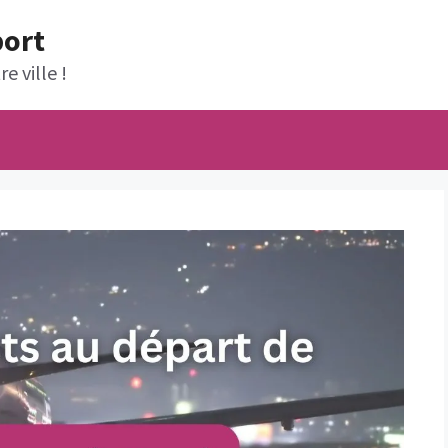
port
e ville !