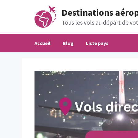
Aller
Destinations aéro
au
contenu
Tous les vols au départ de votr
Accueil
Blog
Liste pays