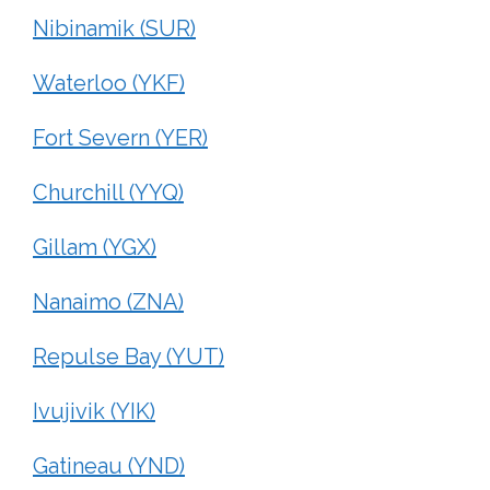
Nibinamik (SUR)
Waterloo (YKF)
Fort Severn (YER)
Churchill (YYQ)
Gillam (YGX)
Nanaimo (ZNA)
Repulse Bay (YUT)
Ivujivik (YIK)
Gatineau (YND)