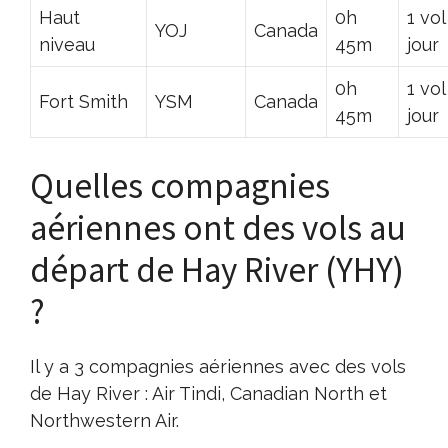
Haut
0h
1 vol
YOJ
Canada
niveau
45m
jour
0h
1 vol
Fort Smith
YSM
Canada
45m
jour
Quelles compagnies
aériennes ont des vols au
départ de Hay River (YHY)
?
Il y a 3 compagnies aériennes avec des vols
de Hay River : Air Tindi, Canadian North et
Northwestern Air.