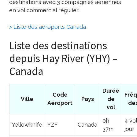
destinations avec 3 compagnies aériennes
en vol commercial régulier.
> Liste des aéroports Canada
Liste des destinations
depuis Hay River (YHY) –
Canada
Durée
Code
Fré
Ville
Pays
de
Aéroport
des
vol
0h
4 vo
Yellowknife
YZF
Canada
37m
jour