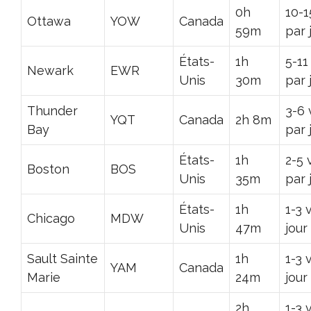
0h
10-1
Ottawa
YOW
Canada
59m
par 
États-
1h
5-11
Newark
EWR
Unis
30m
par 
Thunder
3-6 
YQT
Canada
2h 8m
Bay
par 
États-
1h
2-5 
Boston
BOS
Unis
35m
par 
États-
1h
1-3 
Chicago
MDW
Unis
47m
jour
Sault Sainte
1h
1-3 
YAM
Canada
Marie
24m
jour
2h
1-3 