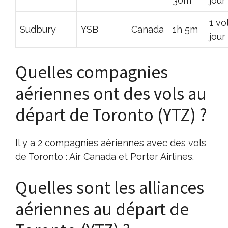
30m
jour
1 vo
Sudbury
YSB
Canada
1h 5m
jour
Quelles compagnies
aériennes ont des vols au
départ de Toronto (YTZ) ?
Il y a 2 compagnies aériennes avec des vols
de Toronto : Air Canada et Porter Airlines.
Quelles sont les alliances
aériennes au départ de