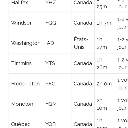
Halifax
YHZ
Canada
25m
jour
1-2 
Windsor
YQG
Canada
1h 3m
jour
États-
1h
1-2 
Washington
IAD
Unis
27m
jour
1h
1-2 
Timmins
YTS
Canada
26m
jour
1 vo
Fredericton
YFC
Canada
2h 0m
jour
2h
1 vo
Moncton
YQM
Canada
10m
jour
1h
1 vo
Québec
YQB
Canada