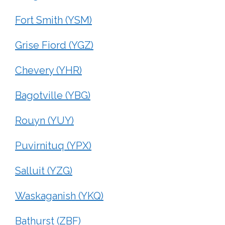
Fort Smith (YSM)
Grise Fiord (YGZ)
Chevery (YHR)
Bagotville (YBG)
Rouyn (YUY)
Puvirnituq (YPX)
Salluit (YZG)
Waskaganish (YKQ)
Bathurst (ZBF)