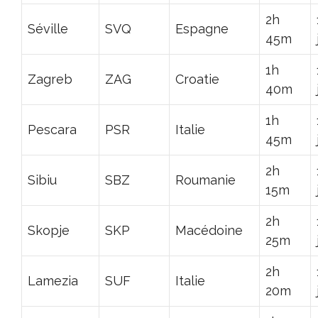
2h
Séville
SVQ
Espagne
45m
1h
Zagreb
ZAG
Croatie
40m
1h
Pescara
PSR
Italie
45m
2h
Sibiu
SBZ
Roumanie
15m
2h
Skopje
SKP
Macédoine
25m
2h
Lamezia
SUF
Italie
20m