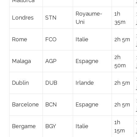
Mallorca
Royaume-
1h
Londres
STN
Uni
35m
Rome
FCO
Italie
2h 5m
2h
Malaga
AGP
Espagne
50m
Dublin
DUB
Irlande
2h 5m
Barcelone
BCN
Espagne
2h 5m
1h
Bergame
BGY
Italie
15m