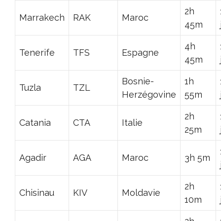
2h
Marrakech
RAK
Maroc
45m
4h
Tenerife
TFS
Espagne
45m
Bosnie-
1h
Tuzla
TZL
Herzégovine
55m
2h
Catania
CTA
Italie
25m
Agadir
AGA
Maroc
3h 5m
2h
Chisinau
KIV
Moldavie
10m