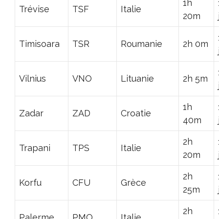
1h
Trévise
TSF
Italie
20m
Timisoara
TSR
Roumanie
2h 0m
Vilnius
VNO
Lituanie
2h 5m
1h
Zadar
ZAD
Croatie
40m
2h
Trapani
TPS
Italie
20m
2h
Korfu
CFU
Grèce
25m
2h
Palerme
PMO
Italie