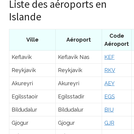
Liste des aéroports en
Islande
Code
Ville
Aéroport
Aéroport
Keflavik
Keflavik Nas
KEF
Reykjavik
Reykjavik
RKV
Akureyri
Akureyri
AEY
Egilsstaoir
Egilsstadir
EGS
Bildudalur
Bildudalur
BIU
Gjogur
Gjogur
GJR