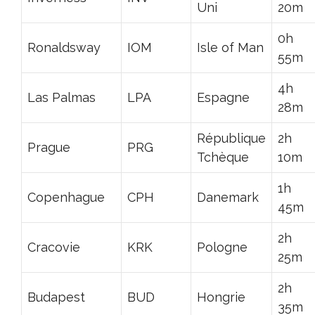
Uni
20m
0h
Ronaldsway
IOM
Isle of Man
55m
4h
Las Palmas
LPA
Espagne
28m
République
2h
Prague
PRG
Tchèque
10m
1h
Copenhague
CPH
Danemark
45m
2h
Cracovie
KRK
Pologne
25m
2h
Budapest
BUD
Hongrie
35m