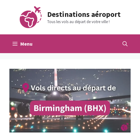
Aller
au
Destinations aéroport
contenu
Tous les vols au départ de votre ville !
Menu