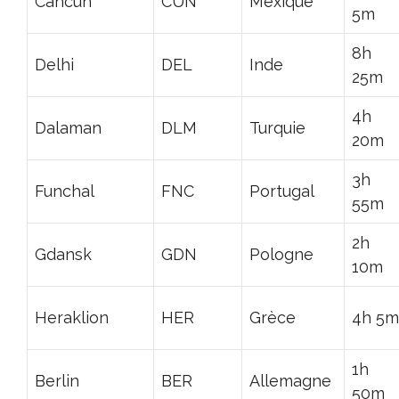
Cancun
CUN
Mexique
5m
8h
Delhi
DEL
Inde
25m
4h
Dalaman
DLM
Turquie
20m
3h
Funchal
FNC
Portugal
55m
2h
Gdansk
GDN
Pologne
10m
Heraklion
HER
Grèce
4h 5m
1h
Berlin
BER
Allemagne
50m