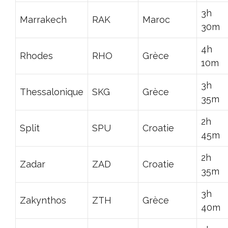
3h
Marrakech
RAK
Maroc
30m
4h
Rhodes
RHO
Grèce
10m
3h
Thessalonique
SKG
Grèce
35m
2h
Split
SPU
Croatie
45m
2h
Zadar
ZAD
Croatie
35m
3h
Zakynthos
ZTH
Grèce
40m