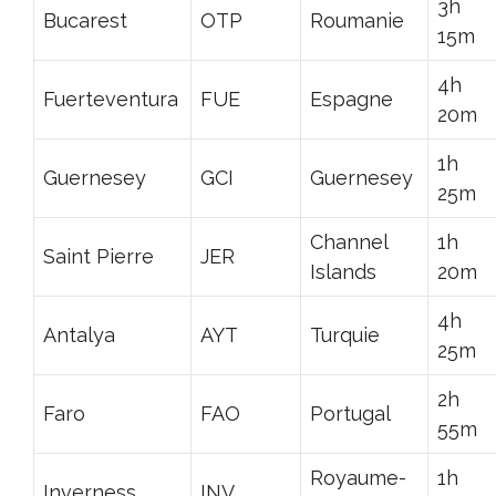
3h
Bucarest
OTP
Roumanie
15m
4h
Fuerteventura
FUE
Espagne
20m
1h
Guernesey
GCI
Guernesey
25m
Channel
1h
Saint Pierre
JER
Islands
20m
4h
Antalya
AYT
Turquie
25m
2h
Faro
FAO
Portugal
55m
Royaume-
1h
Inverness
INV