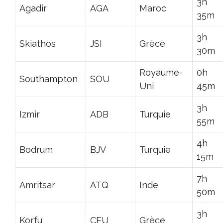
3h
Agadir
AGA
Maroc
35m
3h
Skiathos
JSI
Grèce
30m
Royaume-
0h
Southampton
SOU
Uni
45m
3h
Izmir
ADB
Turquie
55m
4h
Bodrum
BJV
Turquie
15m
7h
Amritsar
ATQ
Inde
50m
3h
Korfu
CFU
Grèce