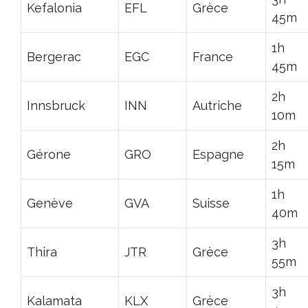
Kefalonia
EFL
Grèce
45m
1h
Bergerac
EGC
France
45m
2h
Innsbruck
INN
Autriche
10m
2h
Gérone
GRO
Espagne
15m
1h
Genève
GVA
Suisse
40m
3h
Thira
JTR
Grèce
55m
3h
Kalamata
KLX
Grèce