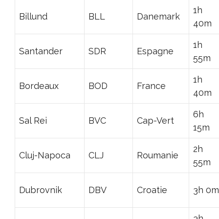
1h
Billund
BLL
Danemark
40m
1h
Santander
SDR
Espagne
55m
1h
Bordeaux
BOD
France
40m
6h
Sal Rei
BVC
Cap-Vert
15m
2h
Cluj-Napoca
CLJ
Roumanie
55m
Dubrovnik
DBV
Croatie
3h 0m
3h