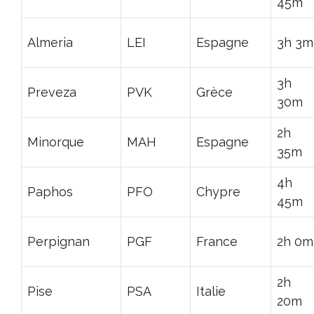
45m
Almeria
LEI
Espagne
3h 3m
3h
Preveza
PVK
Grèce
30m
2h
Minorque
MAH
Espagne
35m
4h
Paphos
PFO
Chypre
45m
Perpignan
PGF
France
2h 0m
2h
Pise
PSA
Italie
20m