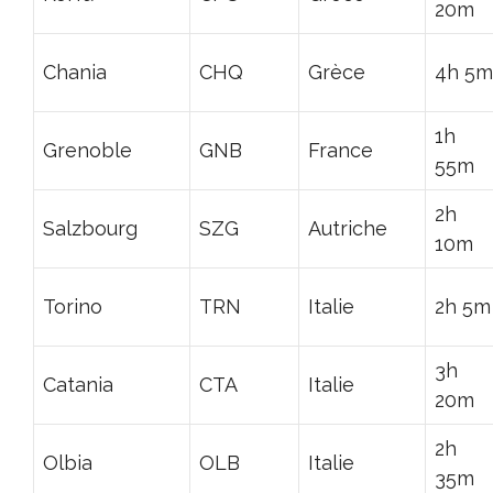
20m
Chania
CHQ
Grèce
4h 5m
1h
Grenoble
GNB
France
55m
2h
Salzbourg
SZG
Autriche
10m
Torino
TRN
Italie
2h 5m
3h
Catania
CTA
Italie
20m
2h
Olbia
OLB
Italie
35m