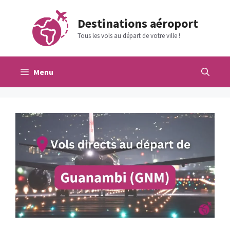
Aller
au
Destinations aéroport
contenu
Tous les vols au départ de votre ville !
Menu