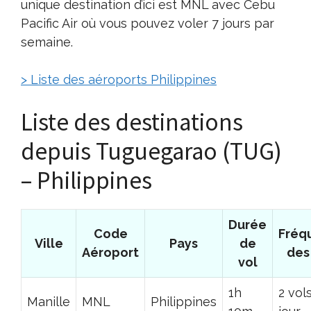
unique destination d’ici est MNL avec Cebu
Pacific Air où vous pouvez voler 7 jours par
semaine.
> Liste des aéroports Philippines
Liste des destinations
depuis Tuguegarao (TUG)
– Philippines
Durée
Code
Fréq
Ville
Pays
de
Aéroport
des
vol
1h
2 vol
Manille
MNL
Philippines