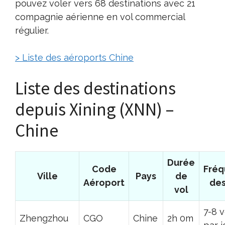
pouvez voler vers 68 destinations avec 21
compagnie aérienne en vol commercial
régulier.
> Liste des aéroports Chine
Liste des destinations
depuis Xining (XNN) –
Chine
Durée
Code
Fré
Ville
Pays
de
Aéroport
des
vol
7-8 v
Zhengzhou
CGO
Chine
2h 0m