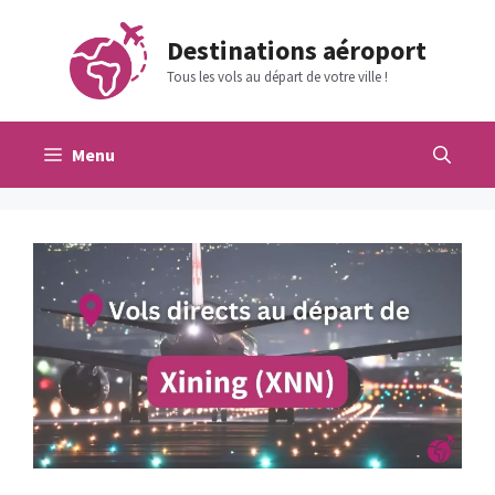
Aller
au
Destinations aéroport
contenu
Tous les vols au départ de votre ville !
Menu