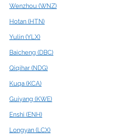
Wenzhou (WNZ)
Hotan (HTN)
Yulin (YLX)
Baicheng (DBC)
Qiqihar (NDG)
Kuqa (KCA)
Guiyang (KWE)
Enshi (ENH)
Longyan (LCX)