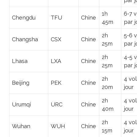
par j
1h
6-7 v
Chengdu
TFU
Chine
45m
par j
2h
5-6 v
Changsha
CSX
Chine
25m
par j
2h
4-5 v
Lhasa
LXA
Chine
25m
par j
2h
4 vol
Beijing
PEK
Chine
20m
jour
2h
4 vol
Urumqi
URC
Chine
40m
jour
2h
4 vol
Wuhan
WUH
Chine
15m
jour