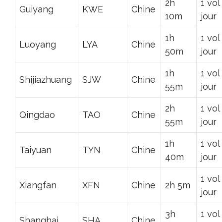
2h
1 vol
Guiyang
KWE
Chine
10m
jour
1h
1 vol
Luoyang
LYA
Chine
50m
jour
1h
1 vol
Shijiazhuang
SJW
Chine
55m
jour
2h
1 vol
Qingdao
TAO
Chine
55m
jour
1h
1 vol
Taiyuan
TYN
Chine
40m
jour
1 vol
Xiangfan
XFN
Chine
2h 5m
jour
3h
1 vol
Shanghai
SHA
Chine