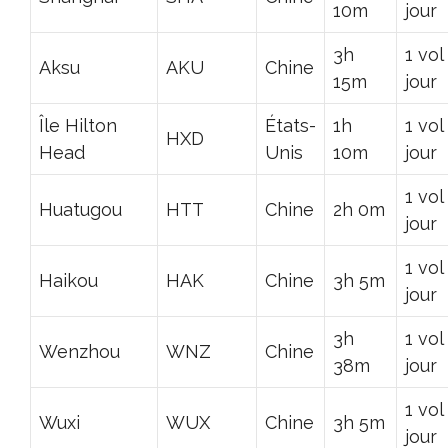
10m
jour
3h
1 vol
Aksu
AKU
Chine
15m
jour
Île Hilton
États-
1h
1 vol
HXD
Head
Unis
10m
jour
1 vol
Huatugou
HTT
Chine
2h 0m
jour
1 vol
Haikou
HAK
Chine
3h 5m
jour
3h
1 vol
Wenzhou
WNZ
Chine
38m
jour
1 vol
Wuxi
WUX
Chine
3h 5m
jour