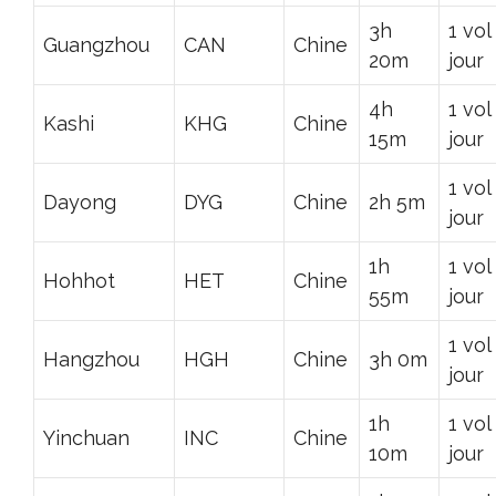
3h
1 vol
Guangzhou
CAN
Chine
20m
jour
4h
1 vol
Kashi
KHG
Chine
15m
jour
1 vol
Dayong
DYG
Chine
2h 5m
jour
1h
1 vol
Hohhot
HET
Chine
55m
jour
1 vol
Hangzhou
HGH
Chine
3h 0m
jour
1h
1 vol
Yinchuan
INC
Chine
10m
jour