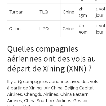
2h
1 vol
Turpan
TLQ
Chine
15m
jour
0h
1 vol
Qilian
HBQ
Chine
50m
jour
Quelles compagnies
aériennes ont des vols au
départ de Xining (XNN) ?
Il y a 19 compagnies aériennes avec des vols
à partir de Xining : Air China, Beijing Capital
Airlines, Chengdu Airlines, China Eastern
Airlines, China Southern Airlines, Gestair,