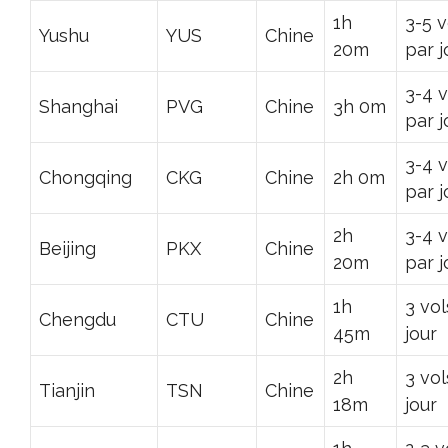
1h
3-5 v
Yushu
YUS
Chine
20m
par j
3-4 v
Shanghai
PVG
Chine
3h 0m
par j
3-4 v
Chongqing
CKG
Chine
2h 0m
par j
2h
3-4 v
Beijing
PKX
Chine
20m
par j
1h
3 vol
Chengdu
CTU
Chine
45m
jour
2h
3 vol
Tianjin
TSN
Chine
18m
jour