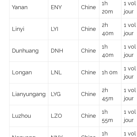
1h
1 vol
Yanan
ENY
Chine
20m
jour
2h
1 vol
Linyi
LYI
Chine
40m
jour
1h
1 vol
Dunhuang
DNH
Chine
40m
jour
1 vol
Longan
LNL
Chine
1h 0m
jour
2h
1 vol
Lianyungang
LYG
Chine
45m
jour
1h
1 vol
Luzhou
LZO
Chine
55m
jour
1h
1 vol