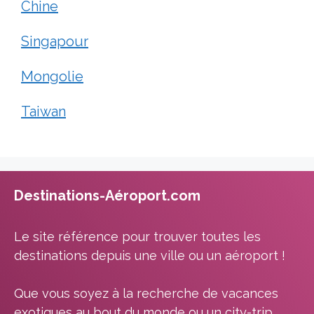
Chine
Singapour
Mongolie
Taiwan
Destinations-Aéroport.com
Le site référence pour trouver toutes les
destinations depuis une ville ou un aéroport !
Que vous soyez à la recherche de vacances
exotiques au bout du monde ou un city-trip