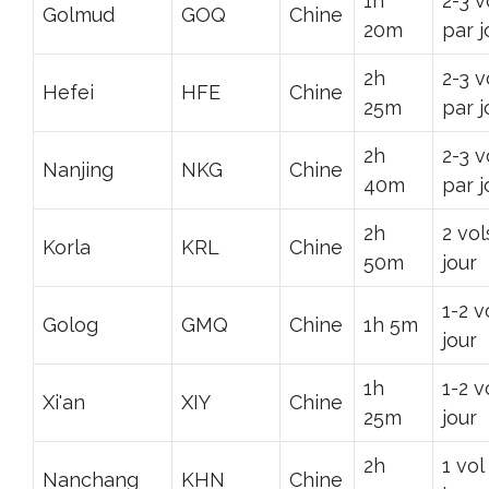
1h
2-3 v
Golmud
GOQ
Chine
20m
par j
2h
2-3 v
Hefei
HFE
Chine
25m
par j
2h
2-3 v
Nanjing
NKG
Chine
40m
par j
2h
2 vol
Korla
KRL
Chine
50m
jour
1-2 v
Golog
GMQ
Chine
1h 5m
jour
1h
1-2 v
Xi'an
XIY
Chine
25m
jour
2h
1 vol
Nanchang
KHN
Chine