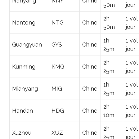
Nanyang
NNY
Chine
50m
jour
2h
1 vol
Nantong
NTG
Chine
50m
jour
1h
1 vol
Guangyuan
GYS
Chine
25m
jour
2h
1 vol
Kunming
KMG
Chine
25m
jour
1h
1 vol
Mianyang
MIG
Chine
25m
jour
2h
1 vol
Handan
HDG
Chine
10m
jour
2h
1 vol
Xuzhou
XUZ
Chine
25m
jour