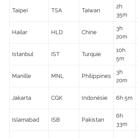
2h
Taipei
TSA
Taiwan
35m
3h
Hailar
HLD
Chine
20m
10h
Istanbul
IST
Turquie
5m
3h
Manille
MNL
Philippines
20m
Jakarta
CGK
Indonésie
6h 5m
6h
Islamabad
ISB
Pakistan
33m