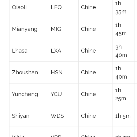
1h
Qiaoli
LFQ
Chine
35m
1h
Mianyang
MIG
Chine
45m
3h
Lhasa
LXA
Chine
40m
1h
Zhoushan
HSN
Chine
40m
1h
Yuncheng
YCU
Chine
25m
Shiyan
WDS
Chine
1h 5m