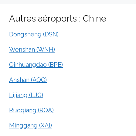
Autres aéroports : Chine
Dongsheng (DSN)
Wenshan (WNH)
Qinhuangdao (BPE)
Anshan (AOG)
Lijiang (LJG)
Ruoqiang (RQA)
Minggang (XAI)