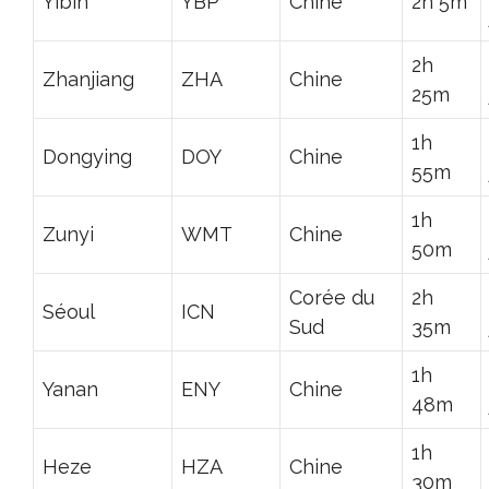
Yibin
YBP
Chine
2h 5m
2h
Zhanjiang
ZHA
Chine
25m
1h
Dongying
DOY
Chine
55m
1h
Zunyi
WMT
Chine
50m
Corée du
2h
Séoul
ICN
Sud
35m
1h
Yanan
ENY
Chine
48m
1h
Heze
HZA
Chine
30m