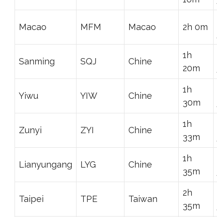
Macao
MFM
Macao
2h 0m
1h
Sanming
SQJ
Chine
20m
1h
Yiwu
YIW
Chine
30m
1h
Zunyi
ZYI
Chine
33m
1h
Lianyungang
LYG
Chine
35m
2h
Taipei
TPE
Taiwan
35m