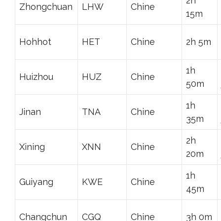
2h
Zhongchuan
LHW
Chine
15m
Hohhot
HET
Chine
2h 5m
1h
Huizhou
HUZ
Chine
50m
1h
Jinan
TNA
Chine
35m
2h
Xining
XNN
Chine
20m
1h
Guiyang
KWE
Chine
45m
Changchun
CGQ
Chine
3h 0m