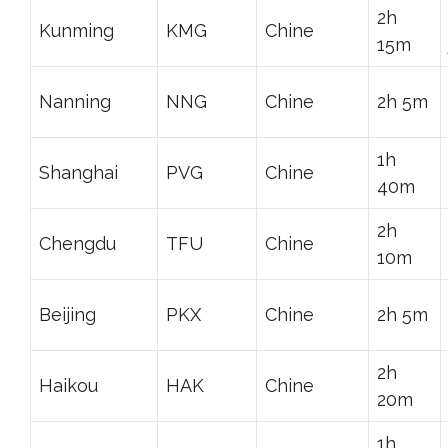
2h
Kunming
KMG
Chine
15m
Nanning
NNG
Chine
2h 5m
1h
Shanghai
PVG
Chine
40m
2h
Chengdu
TFU
Chine
10m
Beijing
PKX
Chine
2h 5m
2h
Haikou
HAK
Chine
20m
1h