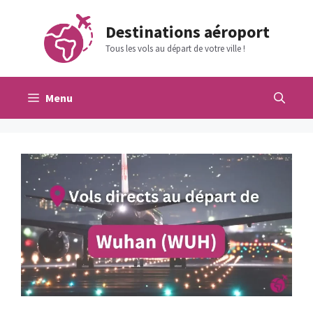
Aller
au
Destinations aéroport
contenu
Tous les vols au départ de votre ville !
Menu