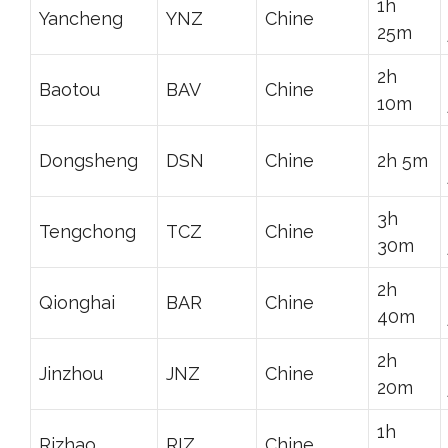
1h
Yancheng
YNZ
Chine
25m
2h
Baotou
BAV
Chine
10m
Dongsheng
DSN
Chine
2h 5m
3h
Tengchong
TCZ
Chine
30m
2h
Qionghai
BAR
Chine
40m
2h
Jinzhou
JNZ
Chine
20m
1h
Rizhao
RIZ
Chine