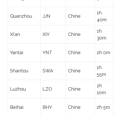
1h
Quanzhou
JJN
Chine
40m
1h
Xi'an
XIY
Chine
30m
Yantai
YNT
Chine
2h 0m
1h
Shantou
SWA
Chine
55m
2h
Luzhou
LZO
Chine
10m
Beihai
BHY
Chine
2h 5m