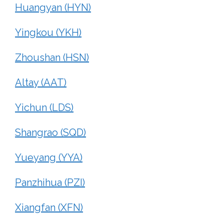
Huangyan (HYN)
Yingkou (YKH)
Zhoushan (HSN)
Altay (AAT)
Yichun (LDS)
Shangrao (SQD)
Yueyang (YYA)
Panzhihua (PZI)
Xiangfan (XFN)