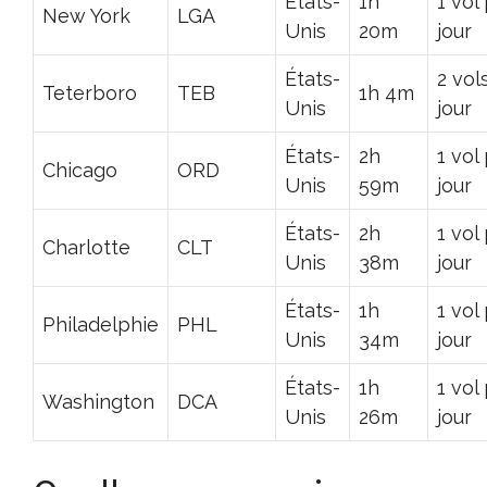
États-
1h
1 vol
New York
LGA
Unis
20m
jour
États-
2 vol
Teterboro
TEB
1h 4m
Unis
jour
États-
2h
1 vol
Chicago
ORD
Unis
59m
jour
États-
2h
1 vol
Charlotte
CLT
Unis
38m
jour
États-
1h
1 vol
Philadelphie
PHL
Unis
34m
jour
États-
1h
1 vol
Washington
DCA
Unis
26m
jour