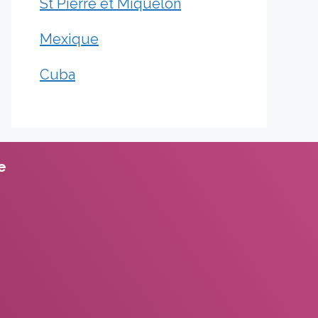
St Pierre et Miquelon
Mexique
Cuba
te