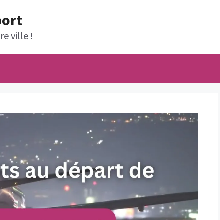
port
e ville !