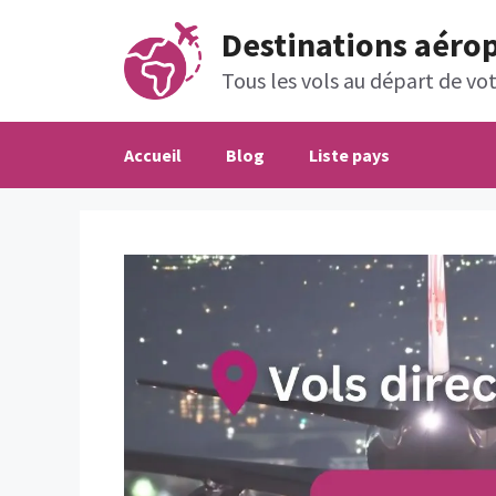
Aller
Destinations aéro
au
contenu
Tous les vols au départ de votr
Accueil
Blog
Liste pays