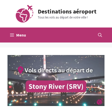
Aller
au
Destinations aéroport
contenu
Tous les vols au départ de votre ville !
Menu