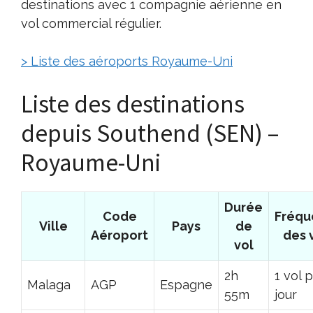
destinations avec 1 compagnie aérienne en
vol commercial régulier.
> Liste des aéroports Royaume-Uni
Liste des destinations
depuis Southend (SEN) –
Royaume-Uni
Durée
Code
Fréqu
Ville
Pays
de
Aéroport
des 
vol
2h
1 vol 
Malaga
AGP
Espagne
55m
jour