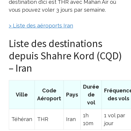
destination d’ici est THR avec Mahan Air où
vous pouvez voler 3 jours par semaine.
> Liste des aéroports Iran
Liste des destinations
depuis Shahre Kord (CQD)
– Iran
Durée
Code
Fréquenc
Ville
Pays
de
Aéroport
des vols
vol
1h
1 vol par
Téhéran
THR
Iran
10m
jour