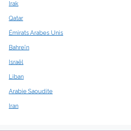
Irak
Qatar
Émirats Arabes Unis
Bahreïn
Israël
Liban
Arabie Saoudite
Iran