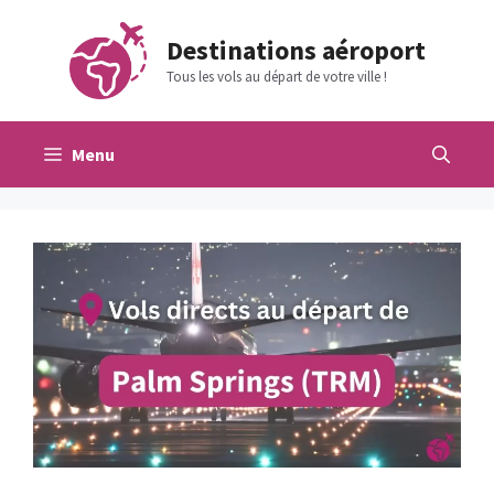
Aller
au
Destinations aéroport
contenu
Tous les vols au départ de votre ville !
Menu