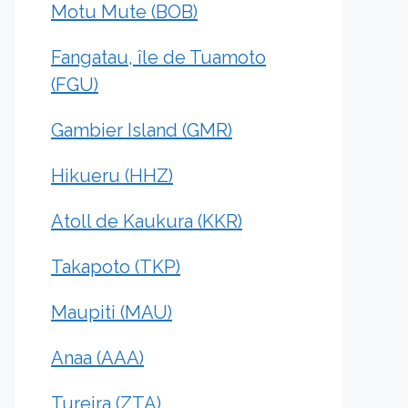
Motu Mute (BOB)
Fangatau, île de Tuamoto
(FGU)
Gambier Island (GMR)
Hikueru (HHZ)
Atoll de Kaukura (KKR)
Takapoto (TKP)
Maupiti (MAU)
Anaa (AAA)
Tureira (ZTA)