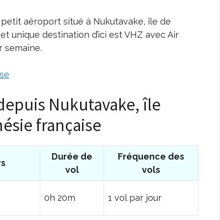
petit aéroport situé à Nukutavake, île de
et unique destination d’ici est VHZ avec Air
r semaine.
ise
 depuis Nukutavake, île
ésie française
Durée de
Fréquence des
ys
vol
vols
0h 20m
1 vol par jour