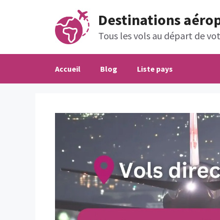
Aller
Destinations aéro
au
contenu
Tous les vols au départ de votr
Accueil
Blog
Liste pays