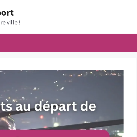
port
e ville !