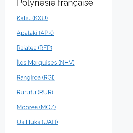
Polynésie française
Katiu (KXU)
Apataki (APK)
Raiatea (RFP)
Îles Marquises (NHV)
Rangiroa (RGI)
Rurutu (RUR)
Moorea (MOZ)
Ua Huka (UAH)