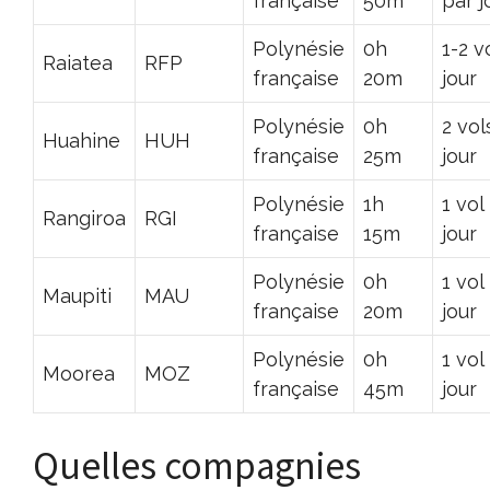
française
50m
par j
Polynésie
0h
1-2 v
Raiatea
RFP
française
20m
jour
Polynésie
0h
2 vol
Huahine
HUH
française
25m
jour
Polynésie
1h
1 vol
Rangiroa
RGI
française
15m
jour
Polynésie
0h
1 vol
Maupiti
MAU
française
20m
jour
Polynésie
0h
1 vol
Moorea
MOZ
française
45m
jour
Quelles compagnies