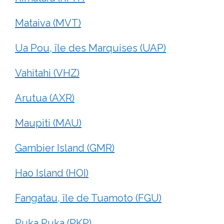
Mataiva (MVT)
Ua Pou, île des Marquises (UAP)
Vahitahi (VHZ)
Arutua (AXR)
Maupiti (MAU)
Gambier Island (GMR)
Hao Island (HOI)
Fangatau, île de Tuamoto (FGU)
Puka Puka (PKP)